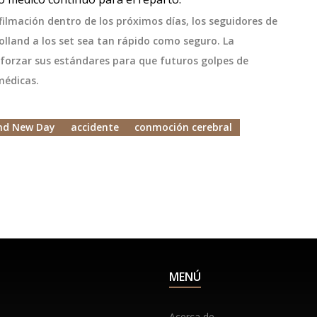
playoffs para enfrentarse al AC Milan.
filmación dentro de los próximos días, los seguidores de
olland a los set sea tan rápido como seguro. La
eforzar sus estándares para que futuros golpes de
médicas.
nd New Day
accidente
conmoción cerebral
MENÚ
Acerca de