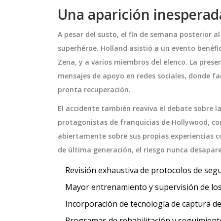
Una aparición inesperada
A pesar del susto, el fin de semana posterior
mbia Legalmente
Cristián Cavieres se incorp
superhéroe. Holland asistió a un evento benéf
ando Atrás a Pitt
Radio ADN como nuevo
Zena, y a varios miembros del elenco. La prese
periodista deportivo
 Angelina Jolie y Brad
El reconocido periodista deportiv
mensajes de apoyo en redes sociales, donde f
egalmente su
Cristián Cavieres ha dejado La Ma
pronta recuperación.
el apellido de su
Azul para sumarse al equipo de R
El accidente también reaviva el debate sobre la
 Shiloh ha decidido
ADN. Conocido por su seguimiento
protagonistas de franquicias de Hollywood, co
d y preferencias
Universidad de Chile, Cavieres fo
septiembre 26 2025
abiertamente sobre sus propias experiencias co
o 'Jolie'. Este
parte del grupo "Los Tenores". Su
de última generación, el riesgo nunca desapar
 por la dinámica
llegada refuerza la cobertura dep
Revisión exhaustiva de protocolos de segu
público de sus padres.
de la emisora y promete nuevas
secciones de análisis. La audiencia
Mayor entrenamiento y supervisión de los
esperará su estilo de comentario y
Incorporación de tecnología de captura d
ampliación de la oferta informati
Programas de rehabilitación y seguimient