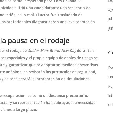
se
ywood se tornó inesperado para
Tom Holland
. El
arácnida sufrió una caída durante una secuencia de
ag
oducción, salió mal. El actor fue trasladado de
ju
 los profesionales diagnosticaron una leve conmoción
ju
la pausa en el rodaje
der el rodaje de
Spider‑Man: Brand New Day
durante el
Ca
ctos especiales y el propio equipo de dobles de riesgo se
nte y garantizar que se adoptaran medidas preventivas
De
te anónima, se revisarán los protocolos de seguridad,
En
 y se considerará la incorporación de simulaciones
Po
e recuperación, se tomó un descanso precautorio.
In
 actor y su representación han subrayado la necesidad
Cu
ciones a largo plazo.