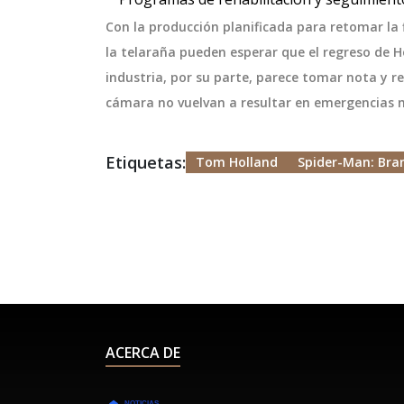
espera que su presencia atraiga a
Con la producción planificada para retomar la 
seguidores del fútbol chileno y a
la telaraña pueden esperar que el regreso de H
oyentes habituales de la radio.
industria, por su parte, parece tomar nota y r
cámara no vuelvan a resultar en emergencias 
Etiquetas:
Tom Holland
Spider-Man: Bra
ACERCA DE