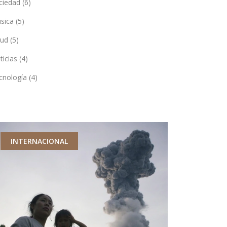
ciedad
(6)
sica
(5)
lud
(5)
ticias
(4)
cnología
(4)
INTERNACIONAL
CIENCIA Y