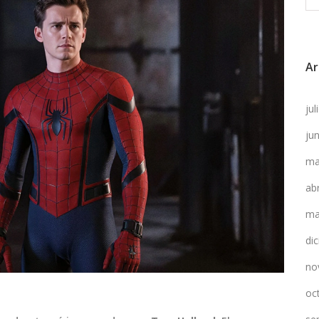
Ar
ju
ju
ma
ab
ma
di
no
oc