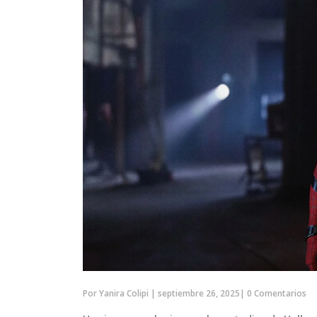
Por
Yanira Colipi
|
septiembre 26, 2025
|
0 Comentarios