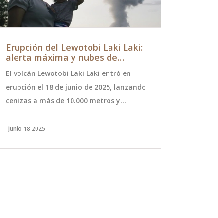
Erupción del Lewotobi Laki Laki:
Inicio de
alerta máxima y nubes de
Chile: Fe
ceniza paralizan el sureste de
Equinocci
El volcán Lewotobi Laki Laki entró en
El equinocci
Indonesia
erupción el 18 de junio de 2025, lanzando
según el Ser
cenizas a más de 10.000 metros y
Oceanográfi
provocando la alerta máxima. No se
(SHOA), aco
registraron víctimas, pero la zona de
las 09:44 ho
junio 18 2025
septiembre 2
exclusión se expandió y miles de
inicio oficia
residentes sufren interrupciones y
esencial pa
amenazas de deslaves.
estacionales