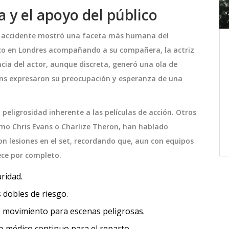
 y el apoyo del público
 al accidente mostró una faceta más humana del
ora a
PSV Eindhoven Corta la Racha
ico en Londres acompañando a su compañera, la actriz
de Liverpool en la Champions
ncia del actor, aunque discreta, generó una ola de
League
o
El PSV Eindhoven sorprendió al Liverpool
ans expresaron su preocupación y esperanza de una
gia
con una victoria por 3-2, rompiendo su
adio
récord perfecto en la fase de grupos de
 peligrosidad inherente a las películas de acción. Otros
 a la
la Champions League. A pesar de la
mo Chris Evans o Charlize Theron, han hablado
rma
derrota, los 'Reds' terminaron en la cima
enero 30 2025
n lesiones en el set, recordando que, aun con equipos
de su grupo, asegurando su lugar en los
ece por completo.
ortiva
octavos de final. El partido estuvo lleno
ridad.
de emociones y cambios en la
alineación, destacando la actuación de
 dobles de riesgo.
 la
Cody Gakpo, quien anotó desde el punto
e movimiento para escenas peligrosas.
va. Se
de penal. PSV aseguró un lugar en los
o médico continuo para el reparto.