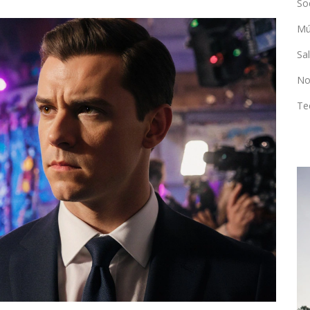
So
Mú
Sa
No
Te
DEPORTES