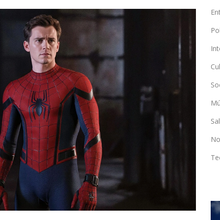
En
Po
In
Cu
So
Mú
Sa
No
Te
POLÍTICA