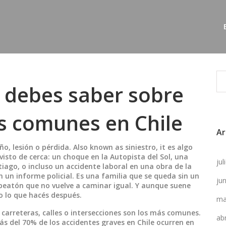
e debes saber sobre
ás comunes en Chile
Ar
o, lesión o pérdida
. Also known as
siniestro
, it es algo
isto de cerca: un choque en la Autopista del Sol, una
ju
ntiago, o incluso un accidente laboral en una obra de la
 un informe policial. Es una familia que se queda sin un
ju
 peatón que no vuelve a caminar igual. Y aunque suene
o lo que hacés después.
ma
 carreteras, calles o intersecciones
son los más comunes.
ab
ás del 70% de los accidentes graves en Chile ocurren en