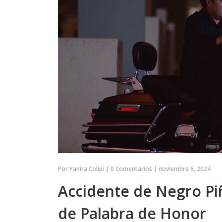
la final. A pesar de
remontar en el partido de vuelta 
Morata, Campello ha
para seguir en la lucha por el títul
so firme y
expectación crece ya que jugar de 
 para la moral de
puede ser una ventaja crucial par
ión nacional de
revertir el marcador.
Por
Yanira Colipi
|
0 Comentarios
|
noviembre 6, 2024
Accidente de Negro P
de Palabra de Honor