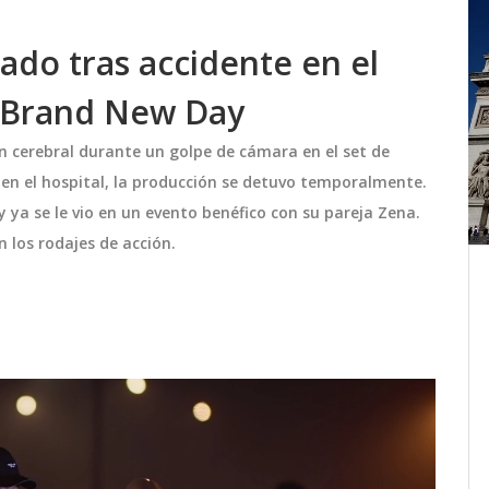
ado tras accidente en el
: Brand New Day
n cerebral durante un golpe de cámara en el set de
en el hospital, la producción se detuvo temporalmente.
 ya se le vio en un evento benéfico con su pareja Zena.
n los rodajes de acción.
Demócratas publican fotos de
Trump con mujeres en la
mansión de Epstein
Demócratas publican fotos de Trump
con mujeres en la mansión de Epstein,
as
en medio de un lanzamiento de 95.000
enino
imágenes y 900 páginas de documentos
sellados. Trump las minimiza, pero el
diciembre 14 2025