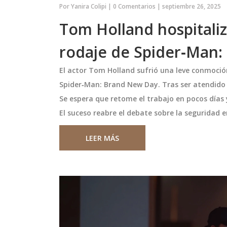
Por
Yanira Colipi
|
0 Comentarios
|
septiembre 26, 2025
Tom Holland hospitaliz
rodaje de Spider‑Man
El actor Tom Holland sufrió una leve conmoció
Spider‑Man: Brand New Day. Tras ser atendido 
Se espera que retome el trabajo en pocos días y
El suceso reabre el debate sobre la seguridad e
Respalda a
Coquimbo Unido vence a
LEER MÁS
 Disfruta del
Universidad de Chile en
 la Final de la
semifinal del Campeonato
sa del futbolista
En un emocionante encuentro,
Femenino
mostrado su
Coquimbo Unido venció 1-0 a
 durante la
Universidad de Chile en la ida de l
 a sus hijos, ha
semifinales del Campeonato Fem
os, incluido el
2024. Las Leonas ahora deberán
noviembre 11 2024