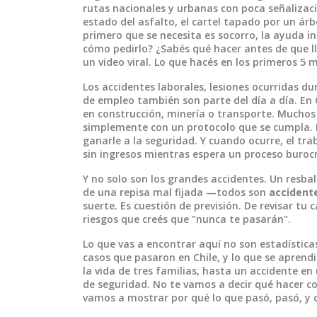
rutas nacionales y urbanas con poca señalizació
estado del asfalto, el cartel tapado por un ár
primero que se necesita es
socorro
,
la ayuda i
cómo pedirlo? ¿Sabés qué hacer antes de que l
un video viral. Lo que hacés en los primeros 5 
Los
accidentes laborales
,
lesiones ocurridas du
de empleo
también son parte del día a día. En
en construcción, minería o transporte. Muchos 
simplemente con un protocolo que se cumpla. Pe
ganarle a la seguridad. Y cuando ocurre, el tr
sin ingresos mientras espera un proceso buroc
Y no solo son los grandes accidentes. Un resba
de una repisa mal fijada —todos son
accident
suerte. Es cuestión de previsión. De revisar tu 
riesgos que creés que "nunca te pasarán".
Lo que vas a encontrar aquí no son estadísticas
casos que pasaron en Chile, y lo que se aprend
la vida de tres familias, hasta un accidente e
de seguridad. No te vamos a decir qué hacer co
vamos a mostrar por qué lo que pasó, pasó, y 