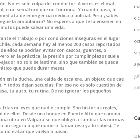
n. No es solo culpa del conductor. A veces es el mal
ma
bol, o un semáforo que no funciona. Y cuando pasa, lo
nmediata de emergencia médica o policial
. Pero ¿sabés
di
legue la ambulancia? No esperes a que te lo enseñen en
minutos puede salvar una vida.
no
rante el trabajo o por condiciones inseguras en el lugar
oc
 Chile, cada semana hay al menos 200 casos reportados
de ellos se podrían evitar con cascos, guantes, o
se
ro en la práctica, la presión por cumplir plazos suele
abajador no solo se lastima, sino que también se queda
ag
rático que puede durar meses.
ju
lón en la ducha, una caída de escalera, un objeto que cae
e
. Y todos dejan secuelas. Por eso no es solo cuestión de
ju
casa, tu auto, tu rutina. De no ignorar los pequeños
 frías ni leyes que nadie cumple. Son historias reales,
ió de ellos. Desde un choque en Puente Alto que cambió
Ca
n una obra en Valparaíso que obligó a cambiar las normas
n un seguro o qué número llamar (eso ya lo sabés). Te
cómo evitar que vuelva a pasar.
De