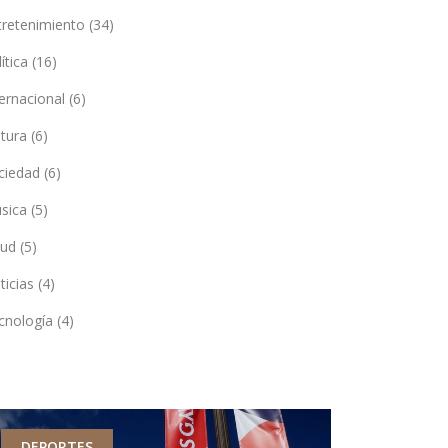
tretenimiento
(34)
lítica
(16)
ternacional
(6)
ltura
(6)
ciedad
(6)
sica
(5)
lud
(5)
ticias
(4)
cnología
(4)
DEPORTES
DEPORTES