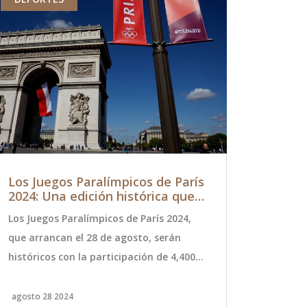
Los Juegos Paralímpicos de París
Franco Co
2024: Una edición histórica que
Singapur 
inicia mañana
se vuelve
Los Juegos Paralímpicos de París 2024,
Franco Cola
que arrancan el 28 de agosto, serán
Singapur, d
históricos con la participación de 4,400
frustrante y
atletas de 182 países. París, sede por
vuelve inci
primera vez de los paralímpicos,
resultados 
agosto 28 2024
octubre 5 202