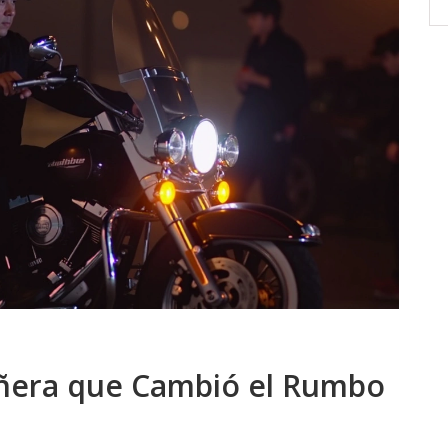
en casa
escándalo aviva la presión por justicia
o. La
para las víctimas.
local
a
iñera que Cambió el Rumbo