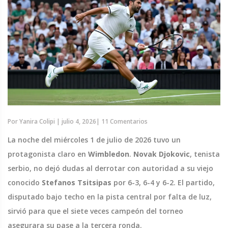
Por
Yanira Colipi
|
julio 4, 2026
|
11 Comentarios
La noche del miércoles 1 de julio de 2026 tuvo un
protagonista claro en
Wimbledon
.
Novak Djokovic
,
tenista
serbio
, no dejó dudas al derrotar con autoridad a su viejo
conocido
Stefanos Tsitsipas
por 6-3, 6-4 y 6-2. El partido,
disputado bajo techo en la pista central por falta de luz,
sirvió para que el siete veces campeón del torneo
asegurara su pase a la tercera ronda.