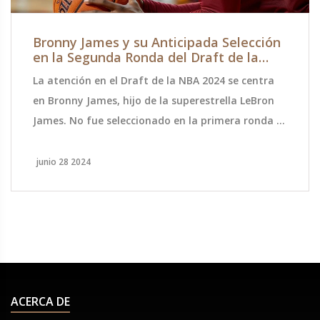
Bronny James y su Anticipada Selección
en la Segunda Ronda del Draft de la
NBA 2024
La atención en el Draft de la NBA 2024 se centra
en Bronny James, hijo de la superestrella LeBron
James. No fue seleccionado en la primera ronda y
el equipo más probable para elegirlo en la
segunda sería Los Angeles Lakers. Bronny jugó un
junio 28 2024
año en USC superando desafíos de salud y está a
la espera de conocer su destino.
ACERCA DE