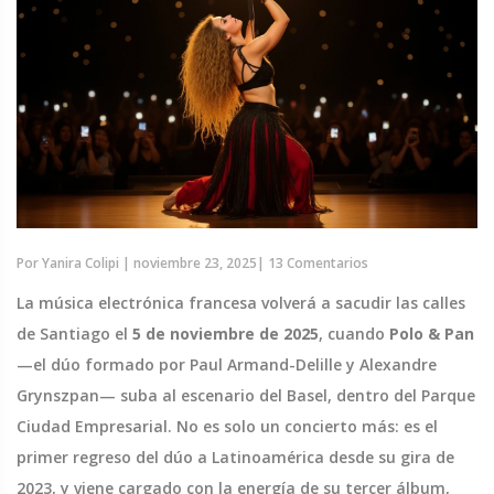
Por
Yanira Colipi
|
noviembre 23, 2025
|
13 Comentarios
La música electrónica francesa volverá a sacudir las calles
de Santiago el
5 de noviembre de 2025
, cuando
Polo & Pan
—el dúo formado por
Paul Armand-Delille
y
Alexandre
Grynszpan
— suba al escenario del
Basel
, dentro del
Parque
Ciudad Empresarial
. No es solo un concierto más: es el
primer regreso del dúo a Latinoamérica desde su gira de
2023, y viene cargado con la energía de su tercer álbum,