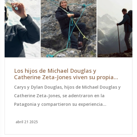
Los hijos de Michael Douglas y
Catherine Zeta-Jones viven su propia
aventura en la Patagonia
Carys y Dylan Douglas, hijos de Michael Douglas y
Catherine Zeta-Jones, se adentraron en la
Patagonia y compartieron su experiencia
recorriendo paisajes montañosos y fortaleciendo
su vínculo fraternal. La escapada muestra la
abril 21 2025
faceta más exploradora de la familia lejos del