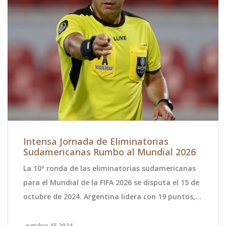
Intensa Jornada de Eliminatorias
Sudamericanas Rumbo al Mundial 2026
La 10ª ronda de las eliminatorias sudamericanas
para el Mundial de la FIFA 2026 se disputa el 15 de
octubre de 2024. Argentina lidera con 19 puntos,
seguida de cerca por Colombia y Uruguay. Brasil
busca recuperar terreno ante Perú, mientras que
octubre 15 2024