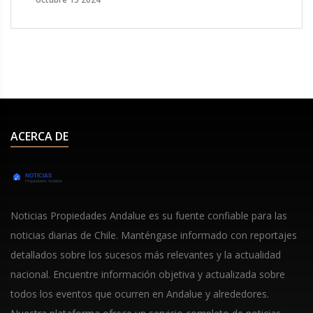
varias selecciones intentan alcanzar las posiciones
clasificatorias. El desempeño de equipos como
Uruguay y Ecuador es crucial en una jornada que
promete emociones.
ACERCA DE
Noticias Propiedades Andalue es su fuente confiable para las
noticias diarias de Chile. Manténgase informado con reportajes
detallados sobre los sucesos más relevantes y la actualidad
nacional. Encuentre información objetiva y actualizada sobre
todos los eventos que ocurren en Andalue y alrededores.