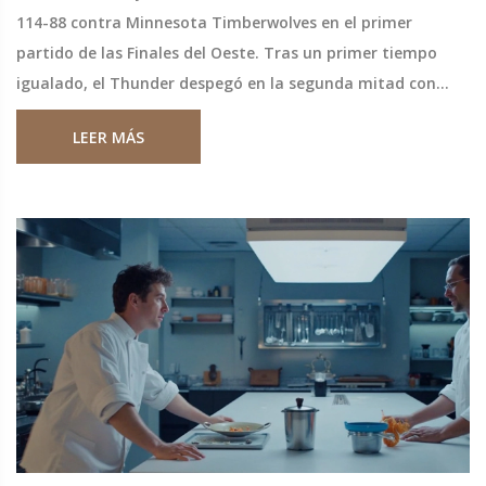
114-88 contra Minnesota Timberwolves en el primer
partido de las Finales del Oeste. Tras un primer tiempo
igualado, el Thunder despegó en la segunda mitad con
defensa férrea y gran acierto en los tiros, mientras los
LEER MÁS
Timberwolves luchaban con bajas cifras ofensivas.