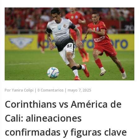
Por
Yanira Colipi
|
0 Comentarios
|
mayo 7, 2025
Corinthians vs América de
Cali: alineaciones
confirmadas y figuras clave