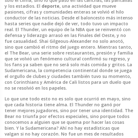
solo el clima, sino lo que pasó en las canchas, las pantallas
y los estadios. El
deporte
,
una actividad que mueve
pasiones, cifras y comunidades enteras
se volvió el hilo
conductor de las noticias. Desde el baloncesto más intenso
hasta series que nadie dejó de ver, todo tuvo un impacto
real. El
Thunder
,
un equipo de la NBA que se reinventó con
defensa y liderazgo
arrasó en las Finales del Oeste, y no
fue casualidad. Shai Gilgeous-Alexander no solo anotó,
sino que cambió el ritmo del juego entero. Mientras tanto,
el
The Bear
,
una serie sobre restaurantes, presión y familia
que se volvió un fenómeno cultural
confirmó su regreso, y
los fans ya saben que no será solo más comida y gritos. La
Sudamericana
,
la competencia continental donde se juega
el orgullo de clubes y ciudades
también tuvo su momento,
con Corinthians y América de Cali listos para un duelo que
no se resolvió en los papeles.
Lo que une todo esto no es solo que ocurrió en mayo, sino
que cada historia tiene alma. El Thunder no ganó por
tener mejores jugadores, sino por tener una identidad. The
Bear no triunfa por efectos especiales, sino porque todos
conocemos a alguien que se quema por hacer las cosas
bien. Y la Sudamericana? Ahí no hay estadísticas que
valgan si no hay corazón. No fue un mes de resultados