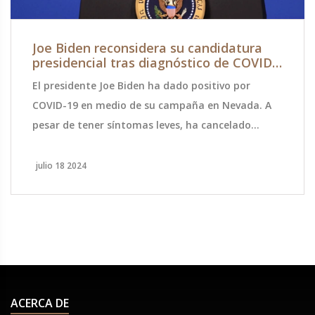
Joe Biden reconsidera su candidatura
presidencial tras diagnóstico de COVID-
19 y crecientes presiones
El presidente Joe Biden ha dado positivo por
COVID-19 en medio de su campaña en Nevada. A
pesar de tener síntomas leves, ha cancelado
eventos y regresado a su residencia en Delaware.
La presión aumenta para que abandone su
julio 18 2024
candidatura a la reelección por preocupaciones
sobre su edad y agilidad mental.
ACERCA DE