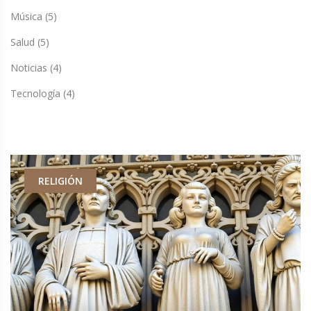
Música
(5)
Salud
(5)
Noticias
(4)
Tecnología
(4)
GENTE