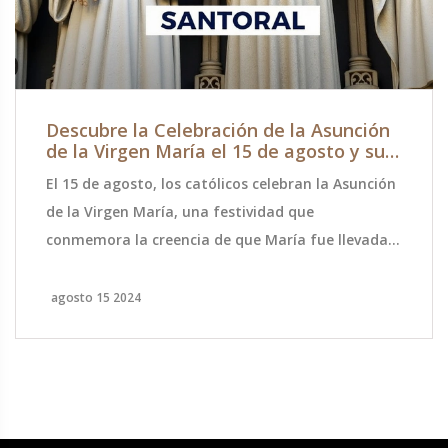
a Celebración de la Asunción
Los hijos de 
en María el 15 de agosto y su
Catherine Zet
ia
aventura en l
to, los católicos celebran la Asunción
Carys y Dylan Dou
María, una festividad que
Catherine Zeta-Jo
 creencia de que María fue llevada
Patagonia y comp
uerpo y alma. Este día es feriado en
recorriendo pais
spaña, Italia y Francia. Además se
su vínculo frater
4
abril 21 2025
tros santos como Santa Tarsila y San
faceta más explor
Mans.
glamour de Holl