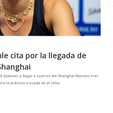
británicos en uno de sus terrenos
ospuso,
tradicionales más fuertes: las pistas de
2025.
césped.
e cita por la llegada de
 Shanghai
Djokovic a llegar a cuartos del Shanghai Masters tras
re la práctica cruzada en el tenis.