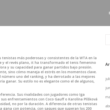
s tenistas más poderosas y consistentes de la WTA en la
e y el revés plano
, it
ha transformado el tenis femenino
Ar
dora y su capacidad para ganar partidos bajo presión
.
rente, sino cómo maneja el estrés en los momentos clave.
l número uno del ranking, y ha derrotado a las mejores
ju
ía ganar. Su estilo no es elegante como el de algunos,
ju
eferencia. Sus rivalidades con jugadores como
Iga
ma
y sus enfrentamientos con
Coco Gauff
o
Karolína Plíšková
sidad, no por la duración. A diferencia de otras tenistas
ab
la gana con potencia, con saques que superan los 200