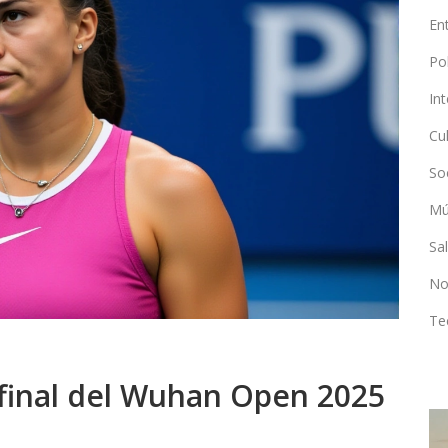
En
Po
In
Cu
So
Mú
Sa
No
Te
final del Wuhan Open 2025
DEPORTES