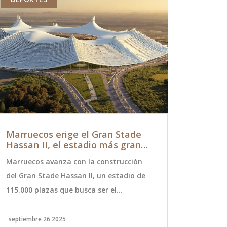
Marruecos erige el Gran Stade
Participa 
Hassan II, el estadio más grande
del Black
del planeta, para aspirar a la
Impulsar 
Marruecos avanza con la construcción
El Black Fri
final del Mundial 2030
del Gran Stade Hassan II, un estadio de
un evento r
115.000 plazas que busca ser el
millón de p
escenario de la final del Mundial 2030. El
Los consumi
proyecto, de 5.000 millones de dirhams,
compras del
septiembre 26 2025
noviembre 30