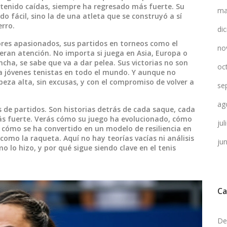
tenido caídas, siempre ha regresado más fuerte. Su
ma
do fácil, sino la de una atleta que se construyó a sí
erro.
di
ores apasionados, sus partidos en torneos como el
no
ran atención. No importa si juega en Asia, Europa o
ha, se sabe que va a dar pelea. Sus victorias no son
oc
a jóvenes tenistas en todo el mundo. Y aunque no
beza alta, sin excusas, y con el compromiso de volver a
se
ag
 de partidos. Son historias detrás de cada saque, cada
ás fuerte. Verás cómo su juego ha evolucionado, cómo
ju
y cómo se ha convertido en un modelo de resiliencia en
omo la raqueta. Aquí no hay teorías vacías ni análisis
ju
o lo hizo, y por qué sigue siendo clave en el tenis
Ca
De