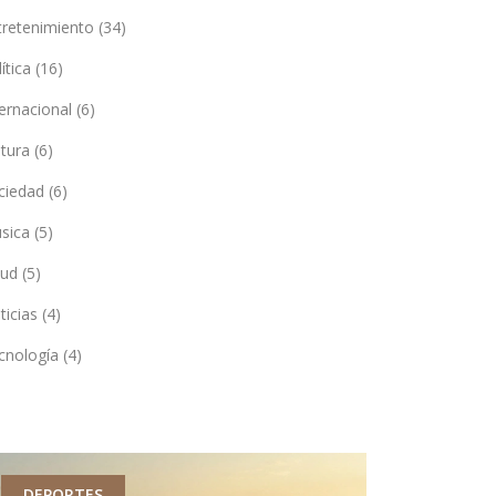
tretenimiento
(34)
lítica
(16)
ternacional
(6)
ltura
(6)
ciedad
(6)
sica
(5)
lud
(5)
ticias
(4)
cnología
(4)
DEPORTES
ECONOMÍA