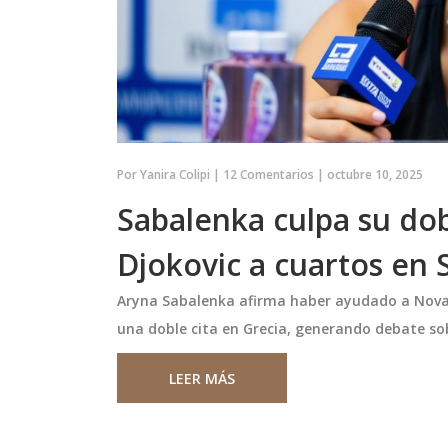
 la inclusión y la
Marie Rivier y Elena Guerra. La
linas deportivas.
canonización de Carlo Acutis se p
probablemente para el Jubileo de 
Por
Yanira Colipi
|
12 Comentarios
|
octubre 10, 2025
Sabalenka culpa su dobl
Djokovic a cuartos en
Aryna Sabalenka afirma haber ayudado a Novak 
una doble cita en Grecia, generando debate sob
LEER MÁS