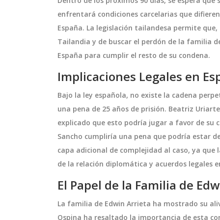
Dentro de los próximos 90 días, se espera que
enfrentará condiciones carcelarias que difiere
España. La legislación tailandesa permite que
Tailandia y de buscar el perdón de la familia d
 Temporada
La Tormenta de Santa Rosa
España para cumplir el resto de su condena.
nación en la
¿Mito o Fenómeno
Meteorológico con Explicac
Implicaciones Legales en Es
sor del Real Madrid,
La Tormenta de Santa Rosa se as
Científica?
orada inolvidable al
con la celebración de Santa Rosa 
Bajo la ley española, no existe la cadena perp
n de Europa por
Lima, el 30 de agosto. En países 
una pena de 25 años de prisión. Beatriz Uriar
e junio, en el
Perú, se cree que en esta fecha oc
explicado que esto podría jugar a favor de su c
o de Wembley,
tormentas intensas. El artículo e
agosto 31 2024
Sancho cumpliría una pena que podría estar de
 primer gol del
si estas tormentas tienen una
capa adicional de complejidad al caso, ya que
do así una
explicación científica o si son
de la relación diplomática y acuerdos legales e
éxitos.
simplemente un mito arraigado e
El Papel de la Familia de Edw
cultura popular.
La familia de Edwin Arrieta ha mostrado su ali
Ospina ha resaltado la importancia de esta con