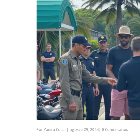
Por
Yanira Colipi
|
agosto 29, 2024
|
0 Comentarios