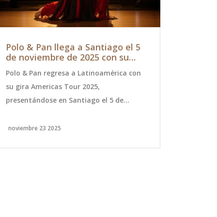
Polo & Pan llega a Santiago el 5
Aguas And
de noviembre de 2025 con su
seis comu
gira Americas Tour 2025
30/09
Polo & Pan regresa a Latinoamérica con
Aguas Andin
su gira Americas Tour 2025,
comunas de 
presentándose en Santiago el 5 de
2025; los c
noviembre. Con su álbum '22:22' como
12 horas y 
eje, el dúo francés ofrecerá una noche
de la infrae
noviembre 23 2025
septiembre 3
única de música electrónica en el Parque
Ciudad Empresarial.