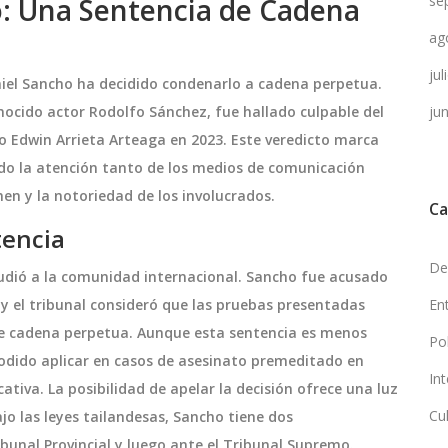
o: Una Sentencia de Cadena
se
ag
ju
aniel Sancho ha decidido condenarlo a cadena perpetua.
nocido actor Rodolfo Sánchez, fue hallado culpable del
ju
 Edwin Arrieta Arteaga en 2023. Este veredicto marca
do la atención tanto de los medios de comunicación
men y la notoriedad de los involucrados.
Ca
tencia
De
udió a la comunidad internacional. Sancho fue acusado
, y el tribunal consideró que las pruebas presentadas
En
de cadena perpetua. Aunque esta sentencia es menos
Po
odido aplicar en casos de asesinato premeditado en
In
tiva. La posibilidad de apelar la decisión ofrece una luz
Cu
jo las leyes tailandesas, Sancho tiene dos
bunal Provincial y luego ante el Tribunal Supremo.