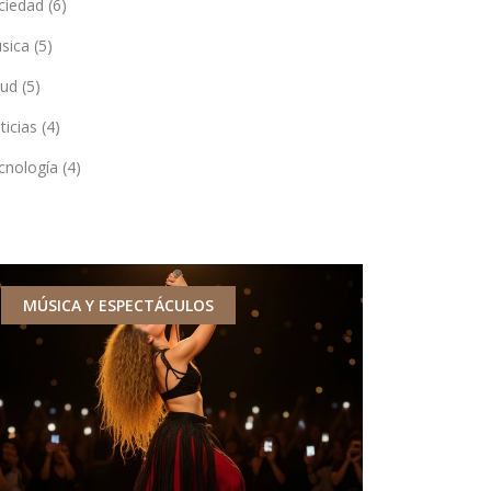
ciedad
(6)
sica
(5)
lud
(5)
ticias
(4)
cnología
(4)
MÚSICA Y ESPECTÁCULOS
NOTICIAS