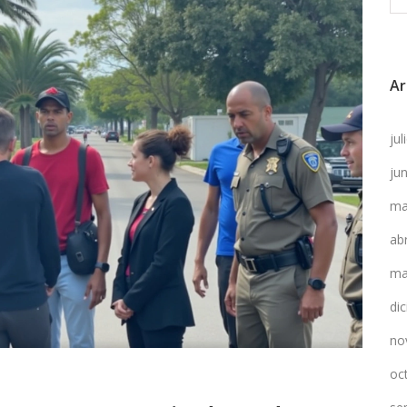
Ar
ju
ju
ma
ab
ma
di
no
oc