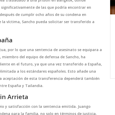
 sea trasladado a una prisión en Bangkok, donde
n significativamente de las que podría encontrar en
, después de cumplir ocho años de su condena en
e la víctima, Sancho pueda solicitar ser transferido a
:
Franco Colapinto termina 16.º en
Singapur y su futuro en Alpine
ión
se vuelve incierto
paña
ocia
Franco Colapinto termina 16.º en
de
Singapur, describe la carrera como
etua, por lo que una sentencia de asesinato se equipara a
como
frustrante y su futuro en Alpine se
te, miembro del equipo de defensa de Sancho, ha
urren
vuelve incierto tras una temporada sin
liente en el futuro, ya que una vez transferido a España,
xplora
resultados destacados.
octubre 5 2025
limitada a los estándares españoles. Esto añade una
 la aceptación de esta transferencia dependerá también
ntre España y Tailandia.
n la
in Arrieta
vio y satisfacción con la sentencia emitida. Juango
dena para la familia, no solo en términos de justicia,