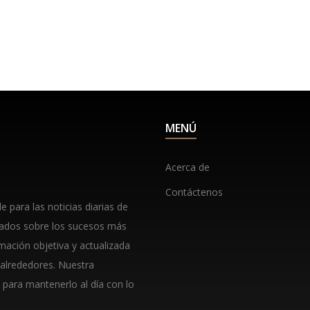
MENÚ
Acerca de
Contáctenos
 para las noticias diarias de
lados sobre los sucesos más
rmación objetiva y actualizada
 alrededores. Nuestra
 para mantenerlo al día con lo