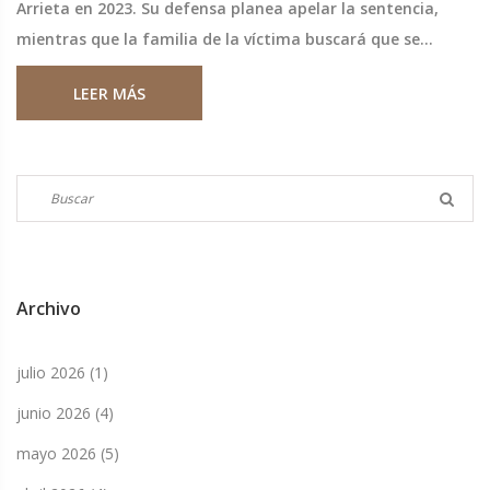
Arrieta en 2023. Su defensa planea apelar la sentencia,
mientras que la familia de la víctima buscará que se
mantenga la condena. Tras cumplir ocho años, Sancho
LEER MÁS
podría solicitar cumplir su condena en España.
Archivo
julio 2026
(1)
junio 2026
(4)
mayo 2026
(5)