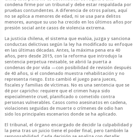
condena firme por un tribunal y debe estar respaldada por
pruebas contundentes. A diferencia de otros países, aquí
no se aplica a menores de edad, ni se usa para delitos
menores, aunque su uso ha crecido en los últimos años por
presión social ante casos de violencia extrema.
La
justicia chilena
,
el sistema que evalúa, juzga y sanciona
conductas delictivas según la ley
ha modificado su enfoque
en las últimas décadas. Antes, la máxima pena era 40
años, pero desde 2015, con la reforma que introdujo la
sentencia perpetua revisable, se abrió la puerta a
condenas de por vida —con posibilidad de revisión después
de 40 años, si el condenado muestra rehabilitación y no
representa riesgo. Esto cambió el juego para jueces,
fiscales y familias de víctimas. No es una sentencia que se
dé por capricho: requiere que el crimen haya sido
especialmente cruel, planificado o cometido contra
personas vulnerables. Casos como asesinatos en cadena,
violaciones seguidas de muerte o crímenes de odio han
sido los principales escenarios donde se ha aplicado.
El
tribunal
,
el órgano encargado de decidir la culpabilidad y
la pena tras un juicio
tiene el poder final, pero también la
responsabilidad. Cada decisión se analiza con detalle: