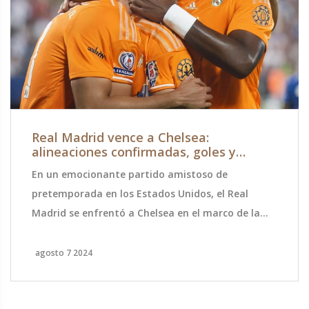
Real Madrid vence a Chelsea:
alineaciones confirmadas, goles y
videos del amistoso en la Soccer
En un emocionante partido amistoso de
Champions Tour
pretemporada en los Estados Unidos, el Real
Madrid se enfrentó a Chelsea en el marco de la
Soccer Champions Tour. El equipo de Ancelotti,
con la joven promesa brasileña Endrick, logró una
agosto 7 2024
victoria crucial por 2-1.