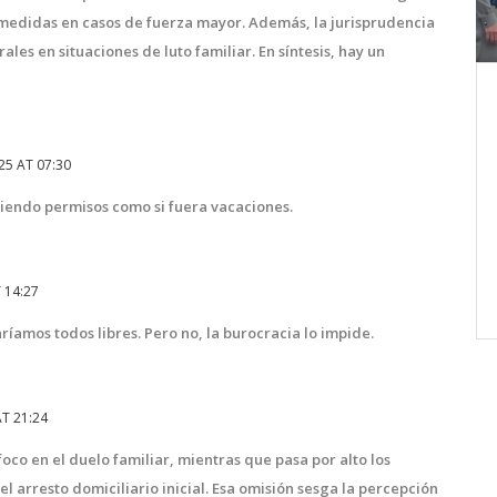
medidas en casos de fuerza mayor. Además, la jurisprudencia
les en situaciones de luto familiar. En síntesis, hay un
a
Carlos Alcaraz Avanza a la Final
League
del ATP 500 de Pekín Sin Ceder
un Set
25 AT 07:30
Carlos Alcaraz Garfia, el tenista español
ague
de 21 años y actual número 2 del
iendo permisos como si fuera vacaciones.
mundo, ha alcanzado la final del ATP
re de
500 de Pekín sin perder un set. En
Mika
semifinales, derrotó a Daniil Medvedev,
 14:27
octubre 1 2024
artido,
el ruso de 28 años y número 5 del
taríamos todos libres. Pero no, la burocracia lo impide.
mundo, con un marcador de 7-5 y 6-3 en
es un
1 hora y 26 minutos. Este triunfo
co tras
representa la sexta victoria de Alcaraz
T 21:24
tencia.
en sus ocho enfrentamientos, habiendo
oco en el duelo familiar, mientras que pasa por alto los
rcera
ganado los últimos cuatro partidos.
 arresto domiciliario inicial. Esa omisión sesga la percepción