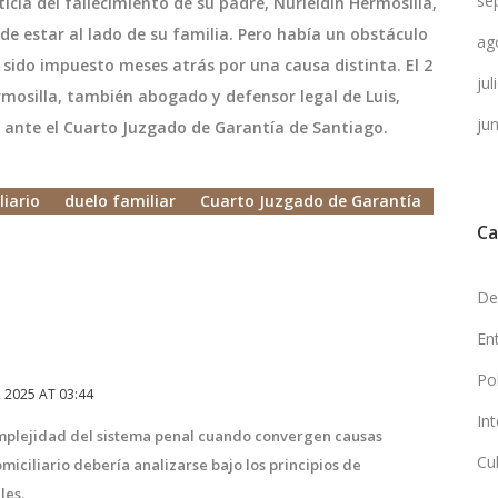
se
ticia del fallecimiento de su padre,
Nurieldin Hermosilla
,
 de estar al lado de su familia. Pero había un obstáculo
ag
 sido impuesto meses atrás por una causa distinta. El 2
ju
rmosilla
, también abogado y defensor legal de Luis,
ju
 ante el
Cuarto Juzgado de Garantía de Santiago
.
liario
duelo familiar
Cuarto Juzgado de Garantía
Ca
De
En
Po
 2025 AT 03:44
In
omplejidad del sistema penal cuando convergen causas
Cu
omiciliario debería analizarse bajo los principios de
les.