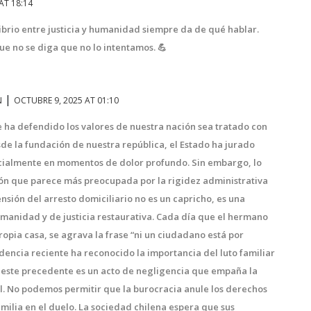
AT 18:14
ibrio entre justicia y humanidad siempre da de qué hablar.
e no se diga que no lo intentamos. 💪
|
N
OCTUBRE 9, 2025 AT 01:10
 ha defendido los valores de nuestra nación sea tratado con
sde la fundación de nuestra república, el Estado ha jurado
pecialmente en momentos de dolor profundo. Sin embargo, lo
ón que parece más preocupada por la rigidez administrativa
sión del arresto domiciliario no es un capricho, es una
manidad y de justicia restaurativa. Cada día que el hermano
pia casa, se agrava la frase “ni un ciudadano está por
udencia reciente ha reconocido la importancia del luto familiar
 este precedente es un acto de negligencia que empaña la
al. No podemos permitir que la burocracia anule los derechos
milia en el duelo. La sociedad chilena espera que sus