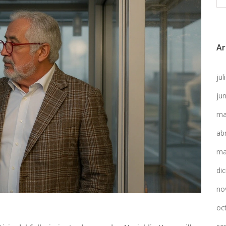
Ar
ju
ju
ma
ab
ma
di
no
oc