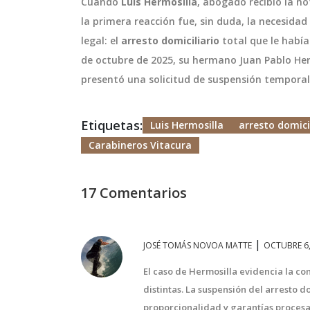
Cuando
Luis Hermosilla
,
abogado
recibió la no
la primera reacción fue, sin duda, la necesidad
legal: el
arresto domiciliario
total que le había
de octubre de 2025, su hermano
Juan Pablo He
presentó una solicitud de suspensión temporal
Etiquetas:
Luis Hermosilla
arresto domici
Carabineros Vitacura
17 Comentarios
|
JOSÉ TOMÁS NOVOA MATTE
OCTUBRE 6,
El caso de Hermosilla evidencia la c
distintas. La suspensión del arresto d
proporcionalidad y garantías procesa