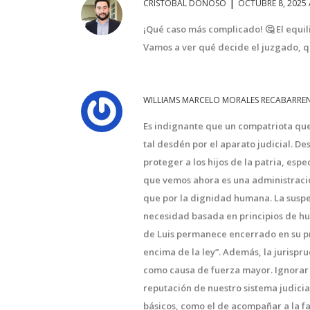
|
CRISTÓBAL DONOSO
OCTUBRE 8, 2025 
¡Qué caso más complicado! 🤔 El equil
Vamos a ver qué decide el juzgado, qu
WILLIAMS MARCELO MORALES RECABARRE
Es indignante que un compatriota que
tal desdén por el aparato judicial. De
proteger a los hijos de la patria, es
que vemos ahora es una administraci
que por la dignidad humana. La suspen
necesidad basada en principios de hu
de Luis permanece encerrado en su pro
encima de la ley”. Además, la jurispr
como causa de fuerza mayor. Ignorar
reputación de nuestro sistema judici
básicos, como el de acompañar a la fa