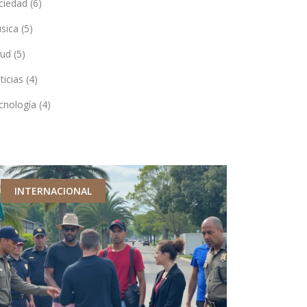
ciedad
(6)
sica
(5)
lud
(5)
ticias
(4)
cnología
(4)
INTERNACIONAL
TECNOLOG