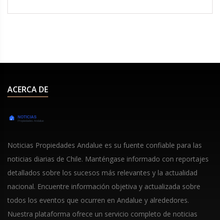
multitud de productos. Este evento anual, que se
extiende hasta el Cyber Monday, es una
oportunidad de oro para ahorrar, pero requiere
planificación y comparación de precios para evitar
caer en falsas ofertas.
ACERCA DE
Noticias Propiedades Andalue es su fuente confiable para las
noticias diarias de Chile. Manténgase informado con reportajes
detallados sobre los sucesos más relevantes y la actualidad
nacional. Encuentre información objetiva y actualizada sobre
todos los eventos que ocurren en Andalue y alrededores.
Nuestra plataforma ofrece un servicio completo de noticias