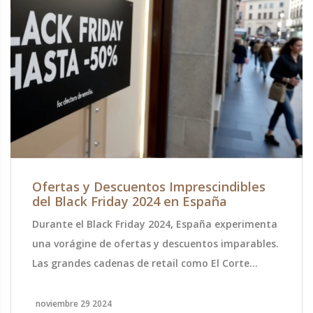
Ofertas y Descuentos Imprescindibles
del Black Friday 2024 en España
Durante el Black Friday 2024, España experimenta
una vorágine de ofertas y descuentos imparables.
Las grandes cadenas de retail como El Corte
Inglés, FNAC, Media Markt y Amazon destacan con
sus promociones, que van del 20% al 80% en una
noviembre 29 2024