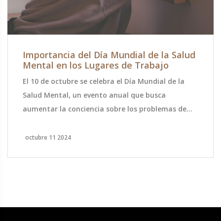
Importancia del Día Mundial de la Salud
Mental en los Lugares de Trabajo
El 10 de octubre se celebra el Día Mundial de la
Salud Mental, un evento anual que busca
aumentar la conciencia sobre los problemas de
salud mental y promover el bienestar emocional a
nivel mundial. Este año, la OMS pone el foco en la
octubre 11 2024
salud mental en el trabajo, resaltando la
necesidad de crear ambientes laborales que
fomenten el bienestar emocional. Subraya la
importancia de políticas que reduzcan el estrés y
promuevan el diálogo abierto sobre salud mental.