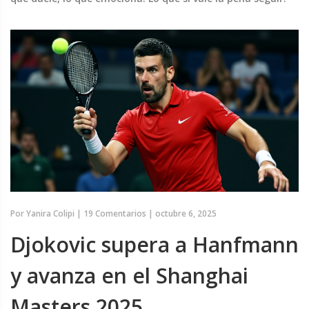
Por
Yanira Colipi
|
19 Comentarios
|
octubre 6, 2025
Djokovic supera a Hanfmann
y avanza en el Shanghai
Masters 2025