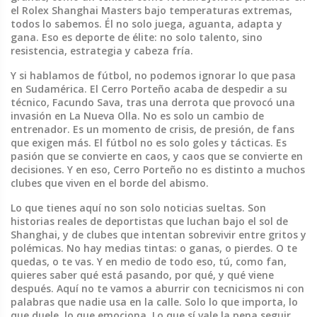
el
Rolex Shanghai Masters
bajo temperaturas extremas,
todos lo sabemos. Él no solo juega, aguanta, adapta y
gana. Eso es deporte de élite: no solo talento, sino
resistencia, estrategia y cabeza fría.
Y si hablamos de fútbol, no podemos ignorar lo que pasa
en Sudamérica. El
Cerro Porteño
acaba de despedir a su
técnico,
Facundo Sava
, tras una derrota que provocó una
invasión en
La Nueva Olla
. No es solo un cambio de
entrenador. Es un momento de crisis, de presión, de fans
que exigen más. El fútbol no es solo goles y tácticas. Es
pasión que se convierte en caos, y caos que se convierte en
decisiones. Y en eso, Cerro Porteño no es distinto a muchos
clubes que viven en el borde del abismo.
Lo que tienes aquí no son solo noticias sueltas. Son
historias reales de deportistas que luchan bajo el sol de
Shanghai, y de clubes que intentan sobrevivir entre gritos y
polémicas. No hay medias tintas: o ganas, o pierdes. O te
quedas, o te vas. Y en medio de todo eso, tú, como fan,
quieres saber qué está pasando, por qué, y qué viene
después. Aquí no te vamos a aburrir con tecnicismos ni con
palabras que nadie usa en la calle. Solo lo que importa, lo
que duele, lo que emociona. Lo que sí vale la pena seguir.