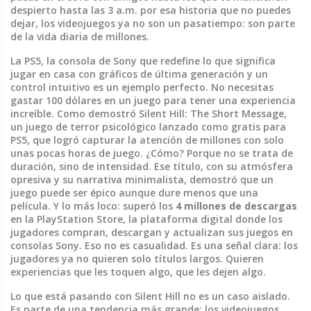
despierto hasta las 3 a.m. por esa historia que no puedes
dejar, los videojuegos ya no son un pasatiempo: son parte
de la vida diaria de millones.
La
PS5
,
la consola de Sony que redefine lo que significa
jugar en casa con gráficos de última generación y un
control intuitivo
es un ejemplo perfecto. No necesitas
gastar 100 dólares en un juego para tener una experiencia
increíble. Como demostró
Silent Hill: The Short Message
,
un juego de terror psicológico lanzado como gratis para
PS5, que logró capturar la atención de millones con solo
unas pocas horas de juego
. ¿Cómo? Porque no se trata de
duración, sino de intensidad. Ese título, con su atmósfera
opresiva y su narrativa minimalista, demostró que un
juego puede ser épico aunque dure menos que una
película. Y lo más loco: superó los
4 millones de descargas
en la
PlayStation Store
,
la plataforma digital donde los
jugadores compran, descargan y actualizan sus juegos en
consolas Sony
. Eso no es casualidad. Es una señal clara: los
jugadores ya no quieren solo títulos largos. Quieren
experiencias que les toquen algo, que les dejen algo.
Lo que está pasando con Silent Hill no es un caso aislado.
Es parte de una tendencia más grande: los videojuegos