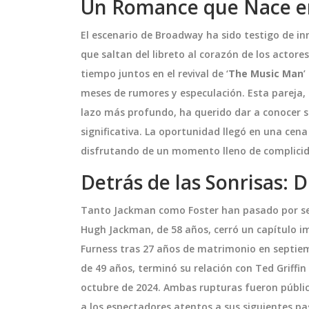
Un Romance que Nace e
El escenario de Broadway ha sido testigo de in
que saltan del libreto al corazón de los acto
tiempo juntos en el revival de ‘
The Music Man
’
meses de rumores y especulación. Esta pareja, 
lazo más profundo, ha querido dar a conocer s
significativa. La oportunidad llegó en una cen
disfrutando de un momento lleno de complicida
Detrás de las Sonrisas: 
Tanto Jackman como Foster han pasado por sepa
Hugh Jackman, de 58 años, cerró un capítulo im
Furness tras 27 años de matrimonio en septiem
de 49 años, terminó su relación con Ted Griffi
octubre de 2024. Ambas rupturas fueron públic
a los espectadores atentos a sus siguientes pa