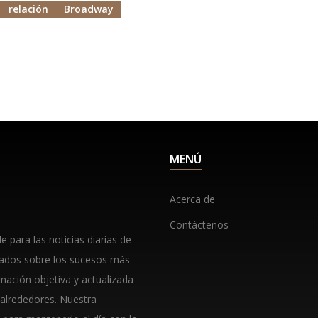
relación
Broadway
MENÚ
Acerca de
Contáctenos
 para las noticias diarias de
lados sobre los sucesos más
rmación objetiva y actualizada
 alrededores. Nuestra