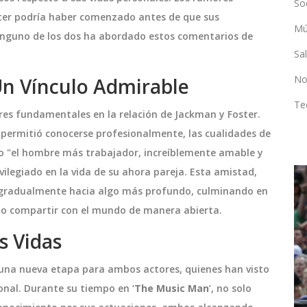
So
ster podría haber comenzado antes de que sus
Mú
inguno de los dos ha abordado estos comentarios de
Sa
No
Un Vínculo Admirable
Te
res fundamentales en la relación de Jackman y Foster.
s permitió conocerse profesionalmente, las cualidades de
mo "el hombre más trabajador, increíblemente amable y
vilegiado en la vida de su ahora pareja. Esta amistad,
ó gradualmente hacia algo más profundo, culminando en
DEPORTES
do compartir con el mundo de manera abierta.
s Vidas
 una nueva etapa para ambos actores, quienes han visto
onal. Durante su tiempo en ‘
The Music Man
’, no solo