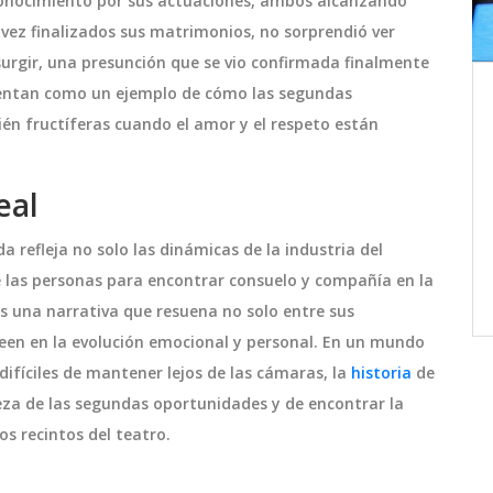
econocimiento por sus actuaciones, ambos alcanzando
vez finalizados sus matrimonios, no sorprendió ver
gir, una presunción que se vio confirmada finalmente
resentan como un ejemplo de cómo las segundas
Copa América 2024: Yeferson
én fructíferas cuando el amor y el respeto están
Soteldo Casi Marca un Gol
el
Espectacular Contra México
ró con
En un momento crucial del partido de la
Oeste
eal
ty
Copa América 2024, el jugador
ente
venezolano Yeferson Soteldo estuvo a
 refleja no solo las dinámicas de la industria del
olves
punto de marcar contra México. Con
 las personas para encontrar consuelo y compañía en la
 del
una jugada por la banda izquierda,
junio 27 2024
es una narrativa que resuena no solo entre sus
alado,
intentó sorprender al portero mexicano
reen en la evolución emocional y personal. En un mundo
a mitad
con un tiro alto y cruzado. Aunque el
ifíciles de mantener lejos de las cámaras, la
historia
de
en los
tiro fue impresionante, el portero logró
leza de las segundas oportunidades y de encontrar la
desviar el balón, manteniendo el empate
os recintos del teatro.
as.
temporalmente.