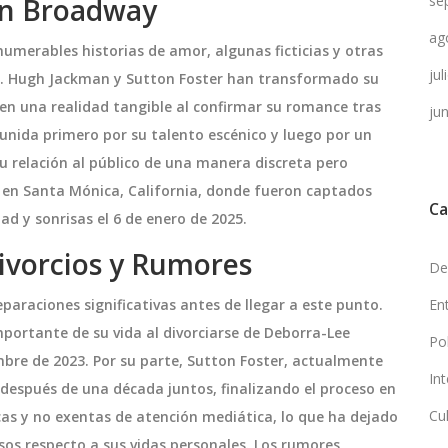
n Broadway
se
ag
numerables historias de amor, algunas ficticias y otras
ju
res. Hugh Jackman y Sutton Foster han transformado su
 en una realidad tangible al confirmar su romance tras
ju
unida primero por su talento escénico y luego por un
u relación al público de una manera discreta pero
a en Santa Mónica, California, donde fueron captados
Ca
d y sonrisas el 6 de enero de 2025.
Divorcios y Rumores
De
raciones significativas antes de llegar a este punto.
En
portante de su vida al divorciarse de Deborra-Lee
Po
bre de 2023. Por su parte, Sutton Foster, actualmente
In
n después de una década juntos, finalizando el proceso en
Cu
as y no exentas de atención mediática, lo que ha dejado
sos respecto a sus vidas personales. Los rumores