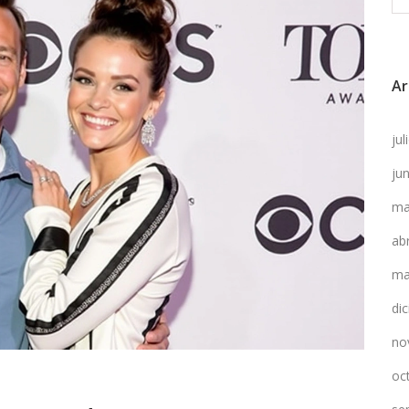
Ar
ju
ju
ma
ab
ma
di
no
oc