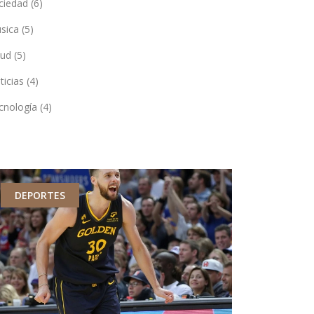
ciedad
(6)
sica
(5)
lud
(5)
ticias
(4)
cnología
(4)
DEPORTES
DEPORTES