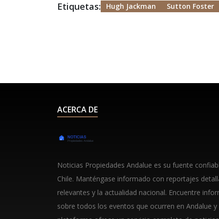
Etiquetas:
Hugh Jackman
Sutton Foster
ACERCA DE
Noticias Propiedades Andalue es su fuente confiable
Chile. Manténgase informado con reportajes detal
relevantes y la actualidad nacional. Encuentre info
sobre todos los eventos que ocurren en Andalue y