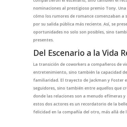
compartieron el escenario, sino también el r
nominaciones al prestigioso premio Tony. Una 
cómo los rumores de romance comenzaban a sur
por su salida pública más reciente. Así, se p
fuerza su
Thunder arrasan a
oportunidades no solo son posibles, sino tambi
 uno en el
Timberwolves: Gilgeous-
exander Zverev
Alexander lidera paliza en 
presentes.
oria, Jannik Sinner
Shai Gilgeous-Alexander deslumb
do lugar
Juego 1 de las Finales del 
Del Escenario a la Vida R
posición como
31 puntos y lideró a Oklahoma Ci
do en el ranking
Thunder en una victoria contund
La transición de coworkers a compañeros de vida
os. Alexander Zverev
114-88 contra Minnesota Timberw
entretenimiento, sino también la capacidad de
 puesto con 7,075
en el primer partido de las Finales
mayo 21 2025
familiaridad. El trayecto de Jackman y Foster 
la feroz
Oeste. Tras un primer tiempo igu
seguidores, sino también entre aquellos que c
enis masculino.
el Thunder despegó en la segund
donde las relaciones son a menudo efímeras y d
con defensa férrea y gran acierto 
estos dos actores es un recordatorio de la bel
tiros, mientras los Timberwolves
felicidad en la compañía del otro, más allá de l
luchaban con bajas cifras ofensiv