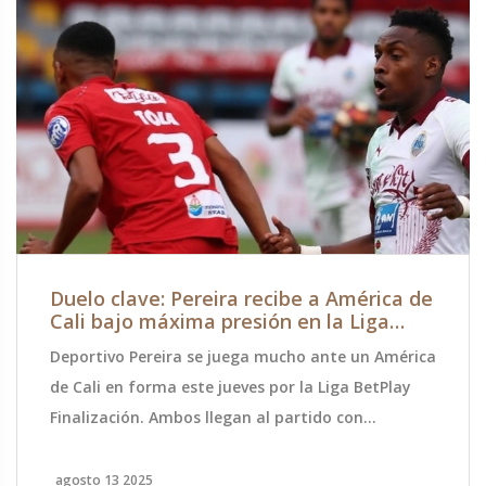
Duelo clave: Pereira recibe a América de
Cali bajo máxima presión en la Liga
BetPlay
Deportivo Pereira se juega mucho ante un América
de Cali en forma este jueves por la Liga BetPlay
Finalización. Ambos llegan al partido con
objetivos muy distintos: Pereira busca evitar el
fondo mientras América quiere asegurar la punta.
agosto 13 2025