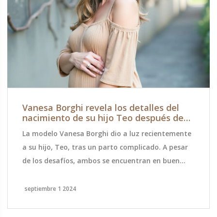
Vanesa Borghi revela los detalles del
nacimiento de su hijo Teo después de
una pérdida anterior
La modelo Vanesa Borghi dio a luz recientemente
a su hijo, Teo, tras un parto complicado. A pesar
de los desafíos, ambos se encuentran en buen
estado de salud. Este nacimiento llega un año
después de haber sufrido una pérdida de
septiembre 1 2024
embarazo. Vanesa expresó una inmensa felicidad
y alivio, describiendo la experiencia como una