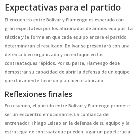
Expectativas para el partido
El encuentro entre Bolívar y Flamengo es esperado con
gran expectativa por los aficionados de ambos equipos. La
táctica y la forma en que cada equipo encare el partido
determinarán el resultado. Bolívar se presentará con una
defensa bien organizada y un enfoque en los
contraataques rápidos. Por su parte, Flamengo debe
demostrar su capacidad de abrir la defensa de un equipo
que claramente tiene un plan bien elaborado.
Reflexiones finales
En resumen, el partido entre Bolívar y Flamengo promete
ser un encuentro emocionante. La confianza del
entrenador Thiago Leitao en la defensa de su equipo y la
estrategia de contraataque pueden jugar un papel crucial.