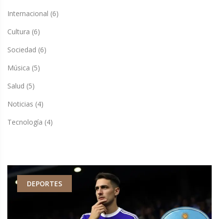
Internacional
(6)
Cultura
(6)
Sociedad
(6)
Música
(5)
Salud
(5)
Noticias
(4)
Tecnología
(4)
DEPORTES