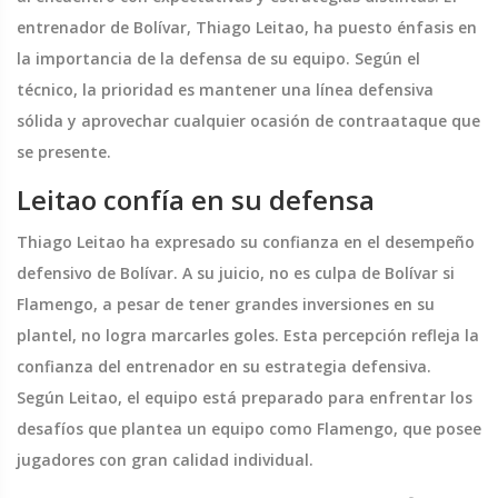
entrenador de Bolívar, Thiago Leitao, ha puesto énfasis en
la importancia de la defensa de su equipo. Según el
técnico, la prioridad es mantener una línea defensiva
sólida y aprovechar cualquier ocasión de contraataque que
se presente.
Leitao confía en su defensa
Thiago Leitao ha expresado su confianza en el desempeño
defensivo de Bolívar. A su juicio, no es culpa de Bolívar si
Flamengo, a pesar de tener grandes inversiones en su
plantel, no logra marcarles goles. Esta percepción refleja la
confianza del entrenador en su estrategia defensiva.
Según Leitao, el equipo está preparado para enfrentar los
desafíos que plantea un equipo como Flamengo, que posee
jugadores con gran calidad individual.