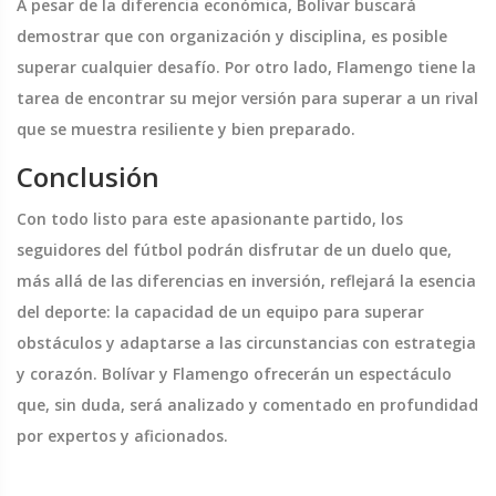
A pesar de la diferencia económica, Bolívar buscará
demostrar que con organización y disciplina, es posible
superar cualquier desafío. Por otro lado, Flamengo tiene la
tarea de encontrar su mejor versión para superar a un rival
que se muestra resiliente y bien preparado.
Conclusión
Con todo listo para este apasionante partido, los
seguidores del fútbol podrán disfrutar de un duelo que,
más allá de las diferencias en inversión, reflejará la esencia
del deporte: la capacidad de un equipo para superar
obstáculos y adaptarse a las circunstancias con estrategia
y corazón. Bolívar y Flamengo ofrecerán un espectáculo
que, sin duda, será analizado y comentado en profundidad
por expertos y aficionados.