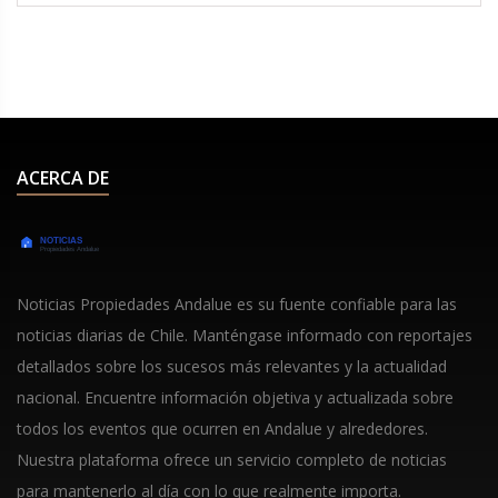
ACERCA DE
Noticias Propiedades Andalue es su fuente confiable para las
noticias diarias de Chile. Manténgase informado con reportajes
detallados sobre los sucesos más relevantes y la actualidad
nacional. Encuentre información objetiva y actualizada sobre
todos los eventos que ocurren en Andalue y alrededores.
Nuestra plataforma ofrece un servicio completo de noticias
para mantenerlo al día con lo que realmente importa.