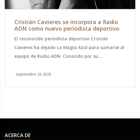
Cristián Cavieres se incorpora a Radio
ADN como nuevo periodista deportivo
El reconocido periodista deportivo Cristián
Cavieres ha dejado La Magia Azul para sumarse al
equipo de Radio ADN. Conocido por su
seguimiento a la Universidad de Chile, Cavieres
forma parte del grupo "Los Tenores". Su llegada
septiembre 26 2025
refuerza la cobertura deportiva de la emisora y
promete nuevas secciones de análisis. La
audiencia esperará su estilo de comentario y la
ampliación de la oferta informativa. Se espera
que su presencia atraiga a seguidores del fútbol
chileno y a oyentes habituales de la radio.
ACERCA DE