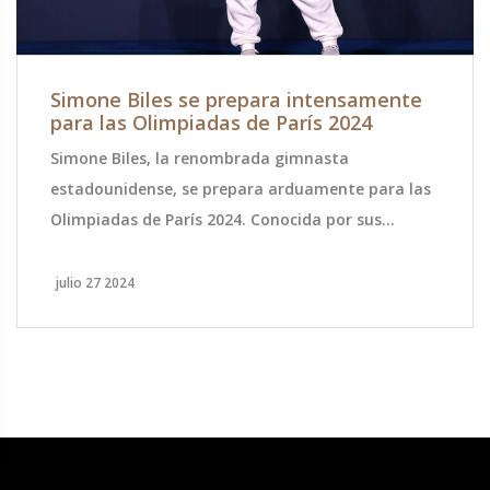
Simone Biles se prepara intensamente
para las Olimpiadas de París 2024
Simone Biles, la renombrada gimnasta
estadounidense, se prepara arduamente para las
Olimpiadas de París 2024. Conocida por sus
habilidades y múltiples medallas olímpicas, está
enfocada en superar desafíos pasados y
julio 27 2024
perfeccionar sus técnicas. Su determinación y
trabajo duro resaltan en su camino hacia un
regreso triunfal.