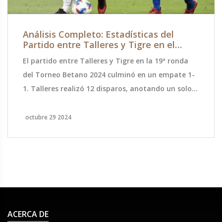
Análisis Completo: Estadísticas del
Partido entre Talleres y Tigre en el
Torneo Betano 2024
El partido entre Talleres y Tigre en la 19ª ronda
del Torneo Betano 2024 culminó en un empate 1-
1. Talleres realizó 12 disparos, anotando un solo
gol. El encuentro se llevó a cabo en el Estadio
Mario Alberto Kempes, con Jorge Baliño como
octubre 29 2024
árbitro principal. Este análisis ofrece un desglose
detallado de las estadísticas y el rendimiento de
ambos equipos en el campo.
ACERCA DE