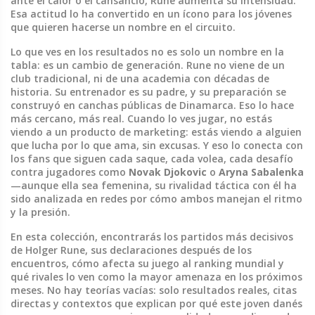
ante el calor o el cansancio, Rune aumenta su intensidad.
Esa actitud lo ha convertido en un ícono para los jóvenes
que quieren hacerse un nombre en el circuito.
Lo que ves en los resultados no es solo un nombre en la
tabla: es un cambio de generación. Rune no viene de un
club tradicional, ni de una academia con décadas de
historia. Su entrenador es su padre, y su preparación se
construyó en canchas públicas de Dinamarca. Eso lo hace
más cercano, más real. Cuando lo ves jugar, no estás
viendo a un producto de marketing: estás viendo a alguien
que lucha por lo que ama, sin excusas. Y eso lo conecta con
los fans que siguen cada saque, cada volea, cada desafío
contra jugadores como
Novak Djokovic
o
Aryna Sabalenka
—aunque ella sea femenina, su rivalidad táctica con él ha
sido analizada en redes por cómo ambos manejan el ritmo
y la presión.
En esta colección, encontrarás los partidos más decisivos
de Holger Rune, sus declaraciones después de los
encuentros, cómo afecta su juego al ranking mundial y
qué rivales lo ven como la mayor amenaza en los próximos
meses. No hay teorías vacías: solo resultados reales, citas
directas y contextos que explican por qué este joven danés