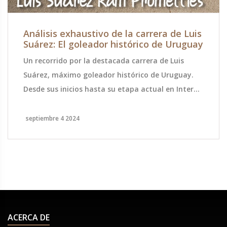
Análisis exhaustivo de la carrera de Luis
Suárez: El goleador histórico de Uruguay
Un recorrido por la destacada carrera de Luis
Suárez, máximo goleador histórico de Uruguay.
Desde sus inicios hasta su etapa actual en Inter
Miami, este artículo resalta sus logros y su
impacto en el fútbol, tanto a nivel de clubes como
septiembre 4 2024
en la selección nacional.
ACERCA DE