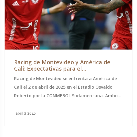
Racing de Montevideo y América de
Cali: Expectativas para el
Enfrentamiento en la CONMEBOL
Racing de Montevideo se enfrenta a América de
Sudamericana 2025
Cali el 2 de abril de 2025 en el Estadio Osvaldo
Roberto por la CONMEBOL Sudamericana. Ambos
equipos llegan en buena forma, con Racing
destacando en defensa y América mostrando
abril 3 2025
habilidad ofensiva. Se espera un partido reñido y
con pocos goles.