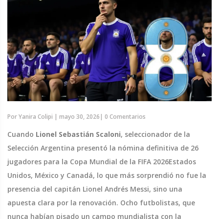
Por
Yanira Colipi
|
mayo 30, 2026
|
0 Comentarios
Cuando
Lionel Sebastián Scaloni
,
seleccionador
de
la
Selección Argentina
presentó la nómina definitiva de 26
jugadores para la
Copa Mundial de la FIFA 2026
Estados
Unidos, México y Canadá
, lo que más sorprendió no fue la
presencia del capitán
Lionel Andrés Messi
, sino una
apuesta clara por la renovación. Ocho futbolistas, que
nunca habían pisado un campo mundialista con la