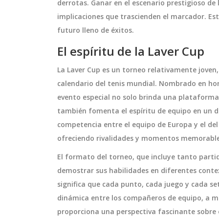
derrotas. Ganar en el escenario prestigioso de 
implicaciones que trascienden el marcador. Est
futuro lleno de éxitos.
a y supera al
Análisis Completo: Estadíst
El espíritu de la Laver Cup
 tabla de la
del Partido entre Talleres y
Tigre en el Torneo Betano 
La Laver Cup es un torneo relativamente joven,
encuentro de la
El partido entre Talleres y Tigre e
calendario del tenis mundial. Nombrado en hono
la Premier League,
ronda del Torneo Betano 2024 cu
evento especial no solo brinda una plataforma 
ictoria por 3-2
en un empate 1-1. Talleres realizó
también fomenta el espíritu de equipo en un d
. A pesar de
disparos, anotando un solo gol. El
competencia entre el equipo de Europa y el de
aja, el equipo se
encuentro se llevó a cabo en el Es
octubre 29 2024
ofreciendo rivalidades y momentos memorable
rar tres puntos
Mario Alberto Kempes, con Jorge 
ia permite al
como árbitro principal. Este anális
El formato del torneo, que incluye tanto parti
se al Tottenham en
ofrece un desglose detallado de l
demostrar sus habilidades en diferentes contex
mostrando su
estadísticas y el rendimiento de
significa que cada punto, cada juego y cada set
cidad de
equipos en el campo.
dinámica entre los compañeros de equipo, a me
competencia.
proporciona una perspectiva fascinante sobre e