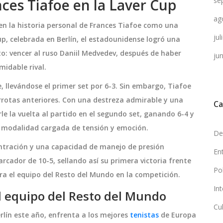
nces Tiafoe en la Laver Cup
se
ag
n la historia personal de Frances Tiafoe como una
ju
up, celebrada en Berlín, el estadounidense logró una
: vencer al ruso Daniil Medvedev, después de haber
ju
midable rival.
 llevándose el primer set por 6-3. Sin embargo, Tiafoe
errotas anteriores. Con una destreza admirable y una
Ca
le la vuelta al partido en el segundo set, ganando 6-4 y
a modalidad cargada de tensión y emoción.
De
ntración y una capacidad de manejo de presión
En
cador de 10-5, sellando así su primera victoria frente
Po
ra el equipo del Resto del Mundo en la competición.
In
l equipo del Resto del Mundo
Cu
erlín este año, enfrenta a los mejores
tenistas
de Europa