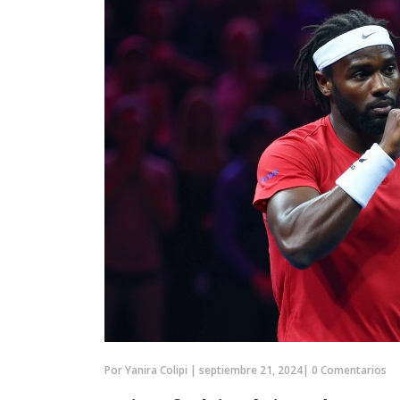
Por
Yanira Colipi
|
septiembre 21, 2024
|
0 Comentarios