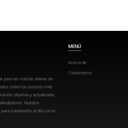
MENÚ
Acerca de
Contáctenos
 para las noticias diarias de
lados sobre los sucesos más
rmación objetiva y actualizada
 alrededores. Nuestra
 para mantenerlo al día con lo