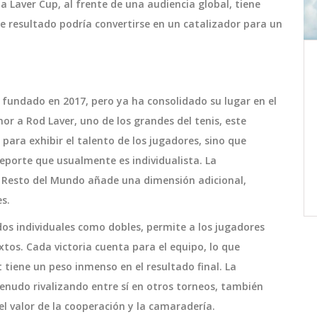
la Laver Cup, al frente de una audiencia global, tiene
e resultado podría convertirse en un catalizador para un
icas
Shiloh Jolie Cambia Legalmente
su Apellido, Dejando Atrás a Pitt
2024
 fundado en 2017, pero ya ha consolidado su lugar en el
n la 19ª
Shiloh Jolie, hija de Angelina Jolie y Brad
r a Rod Laver, uno de los grandes del tenis, este
lminó
Pitt, ha cambiado legalmente su
para exhibir el talento de los jugadores, sino que
 12
nombre, eliminando el apellido de su
eporte que usualmente es individualista. La
padre. Con 18 años, Shiloh ha decidido
l Resto del Mundo añade una dimensión adicional,
tadio
reflejar su identidad y preferencias
agosto 21 2024
s.
Baliño
personales usando solo 'Jolie'. Este
is
movimiento destaca por la dinámica
dos individuales como dobles, permite a los jugadores
as
familiar y el perfil público de sus padres.
tos. Cada victoria cuenta para el equipo, lo que
 ambos
 tiene un peso inmenso en el resultado final. La
nudo rivalizando entre sí en otros torneos, también
l valor de la cooperación y la camaradería.