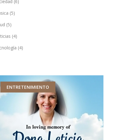
ciedad
(6)
sica
(5)
lud
(5)
ticias
(4)
cnología
(4)
ENTRETENIMIENTO
ENTRETEN