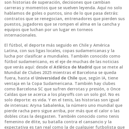
son historias de superación, decisiones que cambian
carreras y momentos que se vuelven leyenda.
Aquí no solo
hablamos de goles o puntos, sino de lo que pasa detrás:
contratos que se renegocian, entrenadores que pierden sus
puestos, jugadores que se rompen el alma en la cancha y
equipos que luchan por un lugar en torneos
internacionales.
El
fútbol
,
el deporte más seguido en Chile y América
Latina, con sus ligas locales, copas sudamericanas y la
lucha por clasificar a mundiales
. También conocido como
fútbol sudamericano
, es el eje de muchas de las noticias
que verás aquí: desde el
Atlético de Madrid
que se mete al
Mundial de Clubes 2025 mientras el Barcelona se queda
fuera, hasta el
Universidad de Chile
que, según IA, tiene
ventaja en la Copa Sudamericana. También hay clubes
como Barcelona SC que sufren derrotas y presión, o Once
Caldas que se acerca a los playoffs con un solo gol. No es
solo deporte: es vida.
Y en el tenis, las historias son igual
de intensas:
Aryna Sabalenka
,
la número uno mundial que
pierde racha pero sigue arriba, por más que el calor o las
dobles citas la desgasten
. También conocido como
tenis
femenino de élite
, su batalla contra el cansancio y la
expectativa es tan real como la de cualquier futbolista que