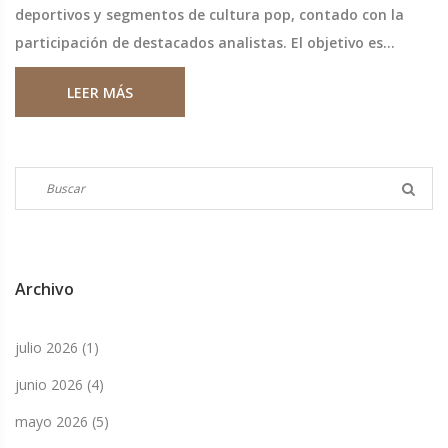
deportivos y segmentos de cultura pop, contado con la
participación de destacados analistas. El objetivo es
convertirse en el programa multimedia preferido por los
LEER MÁS
aficionados hispanos en EE.UU.
Archivo
julio 2026
(1)
junio 2026
(4)
mayo 2026
(5)