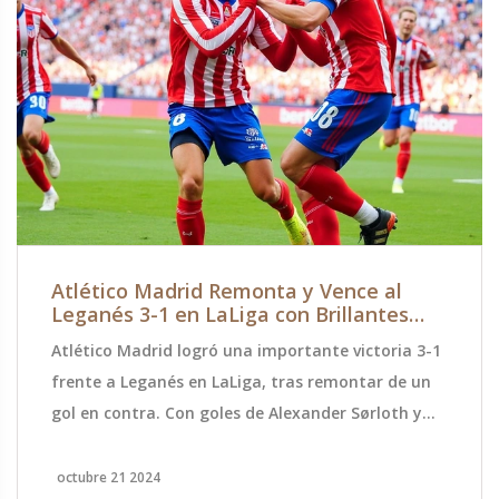
Atlético Madrid Remonta y Vence al
Leganés 3-1 en LaLiga con Brillantes
Goles de Sørloth y Griezmann
Atlético Madrid logró una importante victoria 3-1
frente a Leganés en LaLiga, tras remontar de un
gol en contra. Con goles de Alexander Sørloth y
Antoine Griezmann, Atlético se colocó tercero en
la clasificación. Este triunfo rompe una racha de
octubre 21 2024