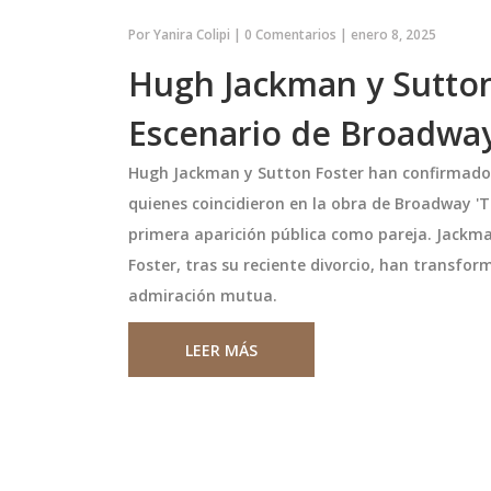
Por
Yanira Colipi
|
0 Comentarios
|
enero 8, 2025
Hugh Jackman y Sutton
Escenario de Broadway
Hugh Jackman y Sutton Foster han confirmado
quienes coincidieron en la obra de Broadway '
primera aparición pública como pareja. Jackm
Foster, tras su reciente divorcio, han transfo
n a
Pronostican lluvias en
admiración mutua.
ilgeous-
Monterrey desde el 21 de a
 paliza en el
de 2025 con temperaturas 
ander deslumbró con
Monterrey vivirá un cambio de cl
LEER MÁS
inales del Oeste
alza
a Oklahoma City
desde el 21 de abril de 2025, con ll
toria contundente
ligeras que irán aumentando haci
esota Timberwolves
finales de mes y temperaturas qu
de las Finales del
oscilarán entre 18°C y 35°C. Las
abril 21 2025