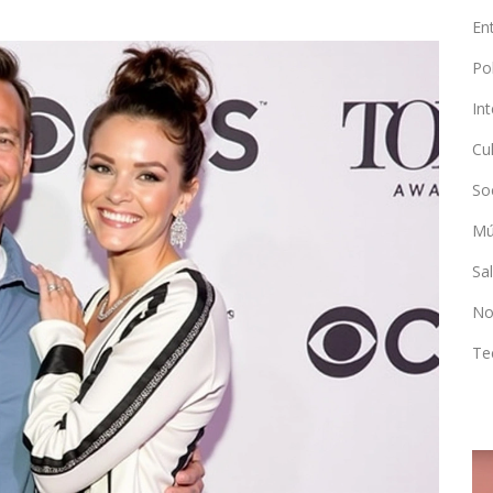
En
Po
In
Cu
So
Mú
Sa
No
Te
POLÍTICA