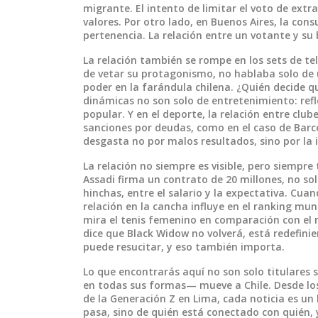
migrante. El intento de limitar el voto de ext
valores. Por otro lado, en Buenos Aires, la con
pertenencia. La relación entre un votante y su 
La relación también se rompe en los sets de tel
de vetar su protagonismo, no hablaba solo de 
poder en la farándula chilena. ¿Quién decide 
dinámicas no son solo de entretenimiento: refl
popular. Y en el deporte, la relación entre clu
sanciones por deudas, como en el caso de Barcel
desgasta no por malos resultados, sino por la 
La relación no siempre es visible, pero siempr
Assadi firma un contrato de 20 millones, no sol
hinchas, entre el salario y la expectativa. Cua
relación en la cancha influye en el ranking mu
mira el tenis femenino en comparación con el m
dice que Black Widow no volverá, está redefinien
puede resucitar, y eso también importa.
Lo que encontrarás aquí no son solo titulares 
en todas sus formas— mueve a Chile. Desde lo
de la Generación Z en Lima, cada noticia es un
pasa, sino de quién está conectado con quién, 