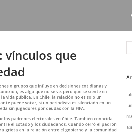
: vínculos que
iedad
Ar
iones o grupos que influye en decisiones cotidianas y
conexión
, es algo que no se ve, pero que se siente en
ju
la vida pública.
En Chile, la relación no es solo un
ante puede votar, si un periodista es silenciado en un
ju
ueda sin jugadores por deudas con la FIFA.
ma
 los padrones electorales en Chile
. También conocida
 entre el Estado y los ciudadanos.
Cuando cerró el padrón
ab
una grieta en la relación entre el gobierno y la comunidad