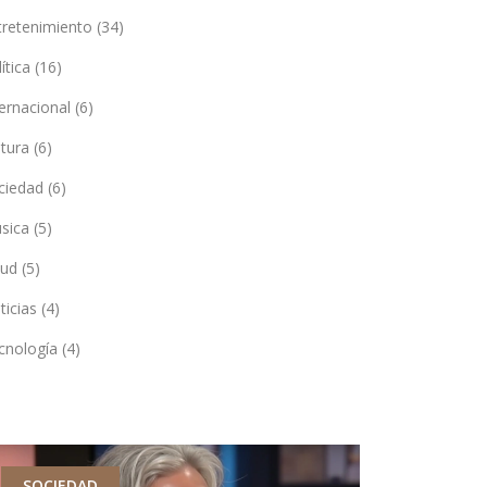
tretenimiento
(34)
lítica
(16)
ternacional
(6)
ltura
(6)
ciedad
(6)
sica
(5)
lud
(5)
ticias
(4)
cnología
(4)
SOCIEDAD
ENTRETEN