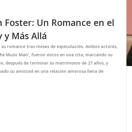
 Foster: Un Romance en el
 y Más Allá
 su romance tras meses de especulación. Ambos actores,
The Music Man', fueron vistos en una cita, marcando su
an, después de terminar su matrimonio de 27 años, y
rmado su amistad en una relación amorosa llena de
Dónde votar en Buenos Aires el
bril
26‑oct: consulta el padrón
al
electoral definitivo
ima
Descubre cómo consultar el padrón
uvias
electoral definitivo para votar en Buenos
a
Aires el 26‑oct, con detalle de la Boleta
e
Única de Papel y opciones para
residentes y argentinos en el exterior.
octubre 25 2025