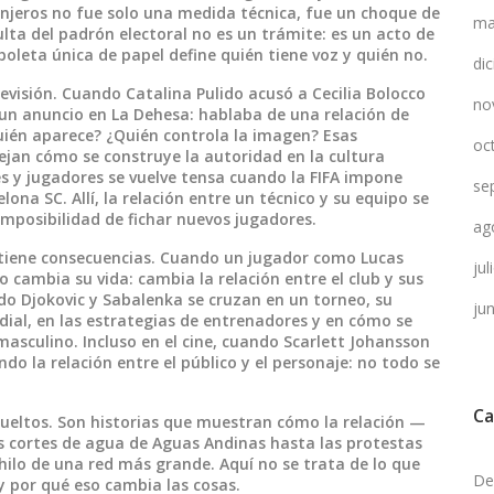
ranjeros no fue solo una medida técnica, fue un choque de
ma
sulta del padrón electoral no es un trámite: es un acto de
boleta única de papel define quién tiene voz y quién no.
di
evisión. Cuando Catalina Pulido acusó a Cecilia Bolocco
no
un anuncio en La Dehesa: hablaba de una relación de
quién aparece? ¿Quién controla la imagen? Esas
oc
ejan cómo se construye la autoridad en la cultura
bes y jugadores se vuelve tensa cuando la FIFA impone
se
ona SC. Allí, la relación entre un técnico y su equipo se
imposibilidad de fichar nuevos jugadores.
ag
e tiene consecuencias. Cuando un jugador como Lucas
ju
o cambia su vida: cambia la relación entre el club y sus
ndo Djokovic y Sabalenka se cruzan en un torneo, su
ju
ndial, en las estrategias de entrenadores y en cómo se
asculino. Incluso en el cine, cuando Scarlett Johansson
do la relación entre el público y el personaje: no todo se
Ca
sueltos. Son historias que muestran cómo la relación —
s cortes de agua de Aguas Andinas hasta las protestas
 hilo de una red más grande. Aquí no se trata de lo que
De
y por qué eso cambia las cosas.