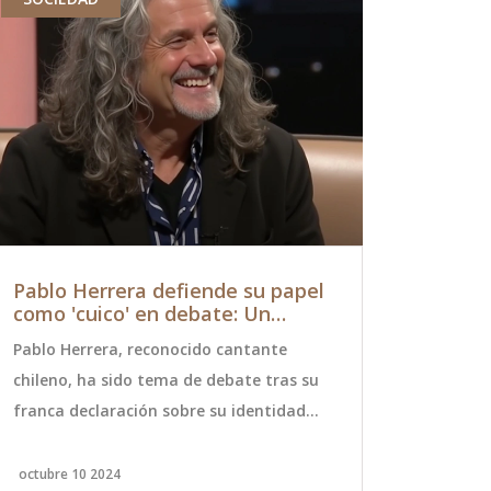
Pablo Herrera defiende su papel
Kurt Carr
como 'cuico' en debate: Un
Verdadero
análisis sobre las diferencias
Ausencia 
Pablo Herrera, reconocido cantante
El comedian
sociales en Chile
Teletón 2
chileno, ha sido tema de debate tras su
por su papel
franca declaración sobre su identidad
ausencia en
como 'cuico' en Chile. En su participación
para la Tele
en el programa 'Sin Filtros', el artista
motivada po
octubre 10 2024
noviembre 15