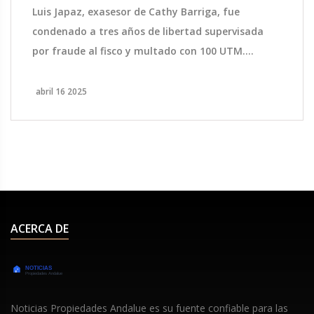
Luis Japaz, exasesor de Cathy Barriga, fue
condenado a tres años de libertad supervisada
por fraude al fisco y multado con 100 UTM.
Reconoció su papel de facilitador en
irregularidades financieras durante la
abril 16 2025
administración de Barriga y se inhabilitó de
cargos públicos.
ACERCA DE
Noticias Propiedades Andalue es su fuente confiable para las