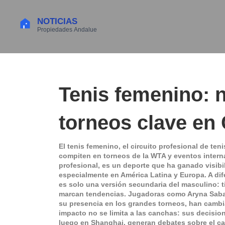
Tenis femenino: n
torneos clave en 
El
tenis femenino
,
el circuito profesional de t
compiten en torneos de la WTA y eventos intern
profesional
, es un deporte que ha ganado visibil
especialmente en América Latina y Europa.
A dif
es solo una versión secundaria del masculino: t
marcan tendencias. Jugadoras como
Aryna Sab
su presencia en los grandes torneos
, han cambi
impacto no se limita a las canchas: sus decisi
luego en Shanghai, generan debates sobre el cans