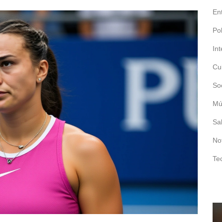
En
Pol
In
Cu
So
Mú
Sa
No
Te
ENTRETENIMIENTO