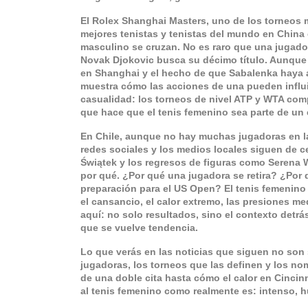
El
Rolex Shanghai Masters
,
uno de los torneos 
mejores tenistas y tenistas del mundo en China
masculino se cruzan. No es raro que una jugad
Novak Djokovic busca su décimo título. Aunque 
en Shanghai y el hecho de que Sabalenka haya 
muestra cómo las acciones de una pueden influir 
casualidad: los torneos de nivel ATP y WTA comp
que hace que el tenis femenino sea parte de un
En Chile, aunque no hay muchas jugadoras en la é
redes sociales y los medios locales siguen de c
Świątek y los regresos de figuras como Serena W
por qué. ¿Por qué una jugadora se retira? ¿Por
preparación para el US Open? El tenis femenino 
el cansancio, el calor extremo, las presiones me
aquí: no solo resultados, sino el contexto detr
que se vuelve tendencia.
Lo que verás en las noticias que siguen no son 
jugadoras, los torneos que las definen y los no
de una doble cita hasta cómo el calor en Cincin
al tenis femenino como realmente es: intenso, 