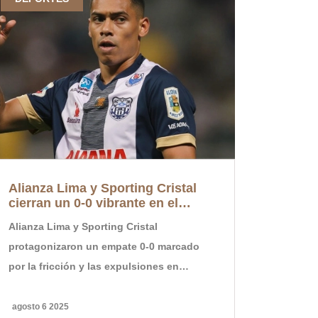
Alianza Lima y Sporting Cristal
Colombia 
cierran un 0-0 vibrante en el
enfrentan
Torneo Clausura 2025 con
Mundial F
Alianza Lima y Sporting Cristal
La selecció
polémicas y expulsiones
FIFA
protagonizaron un empate 0-0 marcado
Colombia se 
por la fricción y las expulsiones en
Países Bajos
Matute. Destacaron las atajadas de
Mundial Fem
Guillermo Viscarra y una defensa sólida,
domingo 15 
agosto 6 2025
septiembre 1