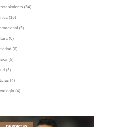
tretenimiento
(34)
ítica
(16)
ternacional
(6)
ltura
(6)
ciedad
(6)
sica
(5)
lud
(5)
ticias
(4)
cnología
(4)
DEPORTES
DEPORTES