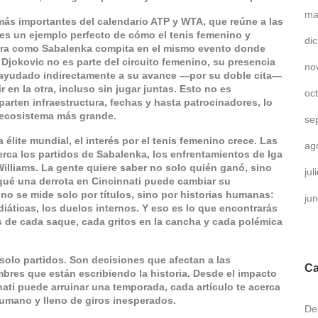
ma
más importantes del calendario ATP y WTA, que reúne a las
es un ejemplo perfecto de cómo el tenis femenino y
di
ora como Sabalenka compita en el mismo evento donde
Djokovic no es parte del circuito femenino, su presencia
no
ayudado indirectamente a su avance —por su doble cita—
en la otra, incluso sin jugar juntas. Esto no es
oc
arten infraestructura, fechas y hasta patrocinadores, lo
 ecosistema más grande.
se
lite mundial, el interés por el tenis femenino crece. Las
ag
erca los partidos de Sabalenka, los enfrentamientos de Iga
illiams. La gente quiere saber no solo quién ganó, sino
ju
 qué una derrota en Cincinnati puede cambiar su
no se mide solo por títulos, sino por historias humanas:
ju
diáticas, los duelos internos. Y eso es lo que encontrarás
ás de cada saque, cada gritos en la cancha y cada polémica
solo partidos. Son decisiones que afectan a las
Ca
mbres que están escribiendo la historia. Desde el impacto
nati puede arruinar una temporada, cada artículo te acerca
humano y lleno de giros inesperados.
De