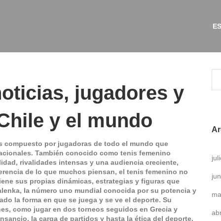
ES
oticias, jugadores y
Chile y el mundo
Ar
enis compuesto por jugadoras de todo el mundo que
acionales
. También conocido como
tenis femenino
ju
idad, rivalidades intensas y una audiencia creciente,
erencia de lo que muchos piensan, el tenis femenino no
ju
iene sus propias dinámicas, estrategias y figuras que
alenka
,
la número uno mundial conocida por su potencia y
ma
ado la forma en que se juega y se ve el deporte. Su
ones, como jugar en dos torneos seguidos en Grecia y
ab
ancio, la carga de partidos y hasta la ética del deporte.