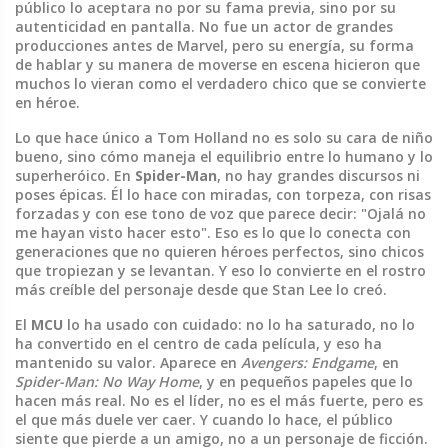
público lo aceptara no por su fama previa, sino por su
autenticidad en pantalla.
No fue un actor de grandes
producciones antes de Marvel, pero su energía, su forma
de hablar y su manera de moverse en escena hicieron que
muchos lo vieran como el verdadero chico que se convierte
en héroe.
Lo que hace único a Tom Holland no es solo su cara de niño
bueno, sino cómo maneja el equilibrio entre lo humano y lo
superheróico. En
Spider-Man
, no hay grandes discursos ni
poses épicas. Él lo hace con miradas, con torpeza, con risas
forzadas y con ese tono de voz que parece decir: "Ojalá no
me hayan visto hacer esto". Eso es lo que lo conecta con
generaciones que no quieren héroes perfectos, sino chicos
que tropiezan y se levantan. Y eso lo convierte en el rostro
más creíble del personaje desde que Stan Lee lo creó.
El
MCU
lo ha usado con cuidado: no lo ha saturado, no lo
ha convertido en el centro de cada película, y eso ha
mantenido su valor. Aparece en
Avengers: Endgame
, en
Spider-Man: No Way Home
, y en pequeños papeles que lo
hacen más real. No es el líder, no es el más fuerte, pero es
el que más duele ver caer. Y cuando lo hace, el público
siente que pierde a un amigo, no a un personaje de ficción.