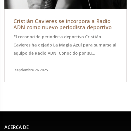
Cristián Cavieres se incorpora a Radio
ADN como nuevo periodista deportivo
El reconocido periodista deportivo Cristián
Cavieres ha dejado La Magia Azul para sumarse al
equipo de Radio ADN. Conocido por su
seguimiento a la Universidad de Chile, Cavieres
forma parte del grupo "Los Tenores". Su llegada
septiembre 26 2025
refuerza la cobertura deportiva de la emisora y
promete nuevas secciones de análisis. La
audiencia esperará su estilo de comentario y la
ampliación de la oferta informativa. Se espera
que su presencia atraiga a seguidores del fútbol
chileno y a oyentes habituales de la radio.
ACERCA DE