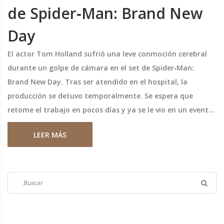
de Spider‑Man: Brand New
Day
El actor Tom Holland sufrió una leve conmoción cerebral
durante un golpe de cámara en el set de Spider‑Man:
Brand New Day. Tras ser atendido en el hospital, la
producción se detuvo temporalmente. Se espera que
retome el trabajo en pocos días y ya se le vio en un evento
benéfico con su pareja Zena. El suceso reabre el debate
LEER MÁS
sobre la seguridad en los rodajes de acción.