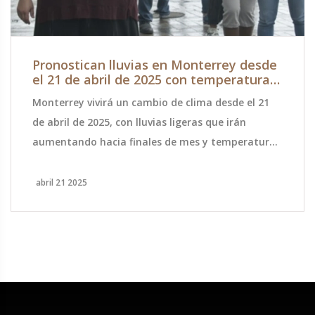
Pronostican lluvias en Monterrey desde
el 21 de abril de 2025 con temperaturas
al alza
Monterrey vivirá un cambio de clima desde el 21
de abril de 2025, con lluvias ligeras que irán
aumentando hacia finales de mes y temperaturas
que oscilarán entre 18°C y 35°C. Las autoridades
piden a la población estar atentos y preparados
abril 21 2025
para la variabilidad meteorológica.