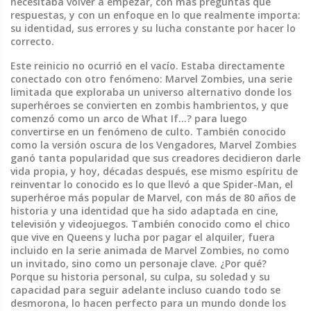
necesitaba volver a empezar, con más preguntas que
respuestas, y con un enfoque en lo que realmente importa:
su identidad, sus errores y su lucha constante por hacer lo
correcto.
Este reinicio no ocurrió en el vacío. Estaba directamente
conectado con otro fenómeno:
Marvel Zombies
,
una serie
limitada que exploraba un universo alternativo donde los
superhéroes se convierten en zombis hambrientos, y que
comenzó como un arco de What If...? para luego
convertirse en un fenómeno de culto
. También conocido
como
la versión oscura de los Vengadores
, Marvel Zombies
ganó tanta popularidad que sus creadores decidieron darle
vida propia, y hoy, décadas después, ese mismo espíritu de
reinventar lo conocido es lo que llevó a que
Spider-Man
,
el
superhéroe más popular de Marvel, con más de 80 años de
historia y una identidad que ha sido adaptada en cine,
televisión y videojuegos
. También conocido como
el chico
que vive en Queens y lucha por pagar el alquiler
,
fuera
incluido en la serie animada de Marvel Zombies, no como
un invitado, sino como un personaje clave. ¿Por qué?
Porque su historia personal, su culpa, su soledad y su
capacidad para seguir adelante incluso cuando todo se
desmorona, lo hacen perfecto para un mundo donde los