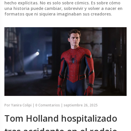
hecho explícitas. No es solo sobre cómics. Es sobre cómo
una historia puede cambiar, sobrevivir y volver a nacer en
formatos que ni siquiera imaginaban sus creadores.
Por
Yanira Colipi
|
0 Comentarios
|
septiembre 26, 2025
Tom Holland hospitalizado