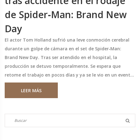
tras accidente en el rodaje
de Spider‑Man: Brand New
Day
El actor Tom Holland sufrió una leve conmoción cerebral
durante un golpe de cámara en el set de Spider‑Man:
Brand New Day. Tras ser atendido en el hospital, la
producción se detuvo temporalmente. Se espera que
retome el trabajo en pocos días y ya se le vio en un evento
benéfico con su pareja Zena. El suceso reabre el debate
LEER MÁS
sobre la seguridad en los rodajes de acción.