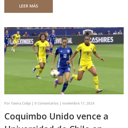
LEER MÁS
Chile, mientras que en el fútbol lideró al Club Universidad
de Chile a numerosos títulos nacionales.
Por
Yanira Colipi
|
0 Comentarios
|
noviembre 11, 2024
Coquimbo Unido vence a