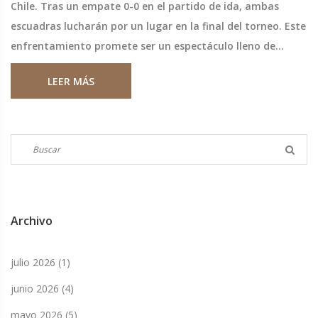
Chile. Tras un empate 0-0 en el partido de ida, ambas
escuadras lucharán por un lugar en la final del torneo. Este
enfrentamiento promete ser un espectáculo lleno de
tensión, emoción y determinación mientras cada equipo
LEER MÁS
busca llevarse la victoria.
Archivo
julio 2026
(1)
junio 2026
(4)
mayo 2026
(5)