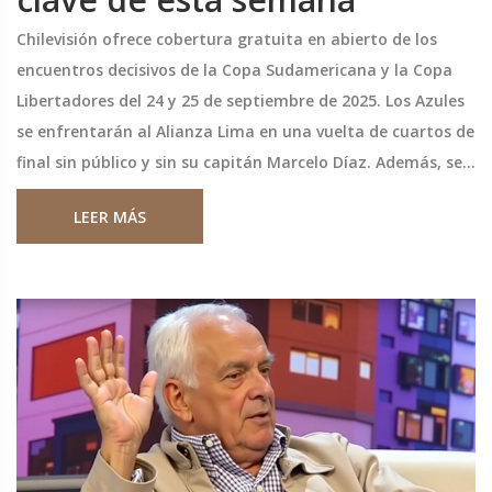
Chilevisión ofrece cobertura gratuita en abierto de los
encuentros decisivos de la Copa Sudamericana y la Copa
Libertadores del 24 y 25 de septiembre de 2025. Los Azules
se enfrentarán al Alianza Lima en una vuelta de cuartos de
final sin público y sin su capitán Marcelo Díaz. Además, se
difundirán duelos de Palmeiras, River Plate, São Paulo y
LEER MÁS
Flamengo. La transmisión facilitará a los fanáticos
chilenos seguir la acción continental.