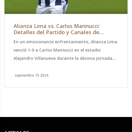
Alianza Lima vs. Carlos Mannucci:
Detalles del Partido y Canales de
Transmisión de la Jornada 10 del Torneo
En un emocionante enfrentamiento, Alianza Lima
Clausura 2024
venció 1-0 a Carlos Mannucci en el estadio
Alejandro Villanueva durante la décima jornada
del Torneo Clausura de la Liga 1 en Perú. La
transmisión estuvo disponible en diversas
septiembre 15 2024
plataformas, incluida Liga 1 Max. Este partido fue
clave, ya que marcó el posible debut de Paolo
Guerrero con Alianza Lima, consolidándolos en la
cima de la tabla.