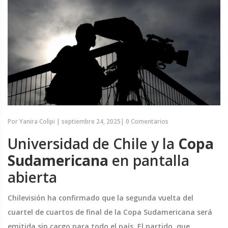
Por
Yanira Colipi
|
septiembre 24, 2025
|
0 Comentarios
Universidad de Chile y la
Copa
Sudamericana
en pantalla
abierta
Chilevisión ha confirmado que la segunda vuelta del
cuartel de cuartos de final de la Copa Sudamericana será
emitida sin cargo para todo el país. El partido, que