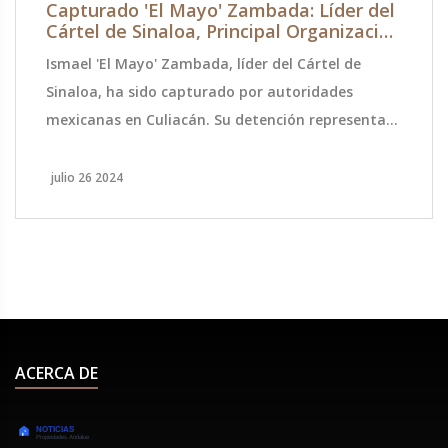
Capturado 'El Mayo' Zambada: Líder del
Cártel de Sinaloa, Principal Organización
Criminal de México
Ismael 'El Mayo' Zambada, líder del Cártel de
Sinaloa, ha sido capturado por autoridades
mexicanas en Culiacán. Su detención representa
un golpe significativo para una de las
organizaciones criminales más poderosas de
julio 26 2024
México. Zambada ha estado evadiendo la justicia
durante décadas.
ACERCA DE