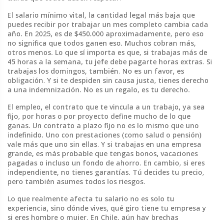
El
salario mínimo vital
,
la cantidad legal más baja que
puedes recibir por trabajar un mes completo
cambia cada
año. En 2025, es de $450.000 aproximadamente, pero eso
no significa que todos ganen eso. Muchos cobran más,
otros menos. Lo que sí importa es que, si trabajas más de
45 horas a la semana, tu jefe debe pagarte horas extras. Si
trabajas los domingos, también. No es un favor, es
obligación. Y si te despiden sin causa justa, tienes derecho
a una indemnización. No es un regalo, es tu derecho.
El
empleo
,
el contrato que te vincula a un trabajo, ya sea
fijo, por horas o por proyecto
define mucho de lo que
ganas. Un contrato a plazo fijo no es lo mismo que uno
indefinido. Uno con prestaciones (como salud o pensión)
vale más que uno sin ellas. Y si trabajas en una empresa
grande, es más probable que tengas bonos, vacaciones
pagadas o incluso un fondo de ahorro. En cambio, si eres
independiente, no tienes garantías. Tú decides tu precio,
pero también asumes todos los riesgos.
Lo que realmente afecta tu salario no es solo tu
experiencia, sino dónde vives, qué giro tiene tu empresa y
si eres hombre o mujer. En Chile, aún hay brechas