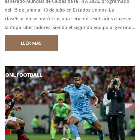
esperado Mundial de Clubes de la FIFA 2025, programado
del 15 de junio al 13 de julio en Estados Unidos. La
clasificación se logró tras una serie de resultados clave en
la Copa Libertadores, siendo el segundo equipo argentino
en asegurar su lugar, después de River Plate. Este torneo
LEER MÁS
incluirá equipos de diversas confederaciones continentales.