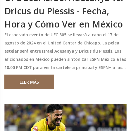
Dricus du Plessis - Fecha,
Hora y Cómo Ver en México
El esperado evento de UFC 305 se llevará a cabo el 17 de
agosto de 2024 en el United Center de Chicago. La pelea
estelar será entre Israel Adesanya y Dricus du Plessis. Los
aficionados en México pueden sintonizar ESPN México a las
10:00 PM CDT para ver la cartelera principal y ESPN+ a las
7:00 PM CDT para la preliminar. El campeón Adesanya
LEER MÁS
busca defender su título contra el desafiante sudafricano
du Plessis.