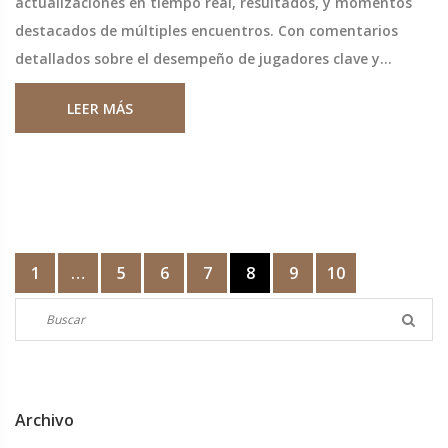
actualizaciones en tiempo real, resultados, y momentos
destacados de múltiples encuentros. Con comentarios
detallados sobre el desempeño de jugadores clave y
decisiones tácticas, análisis estadístico y reacciones de
LEER MÁS
entrenadores y jugadores.
1
…
5
6
7
8
9
10
Archivo