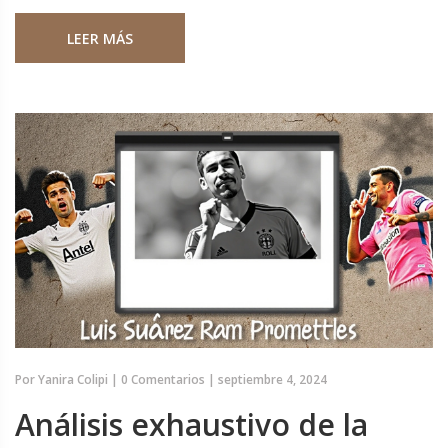
y ex piloto de Fórmula 1. La reacción de Corinna destaca la
LEER MÁS
intensa dinámica emocional y profesional en la Fórmula 1.
Por
Yanira Colipi
|
0 Comentarios
|
septiembre 4, 2024
Análisis exhaustivo de la