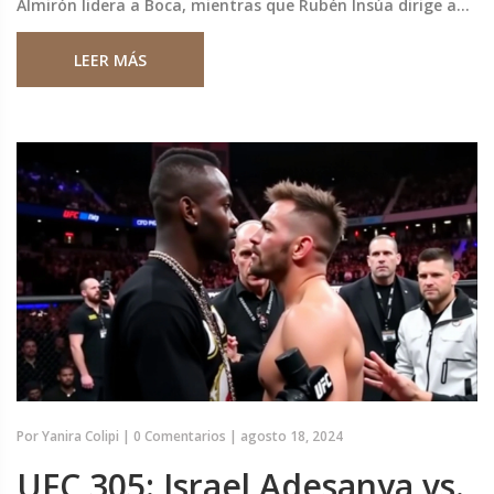
Almirón lidera a Boca, mientras que Rubén Insúa dirige a
San Lorenzo en este emocionante duelo.
LEER MÁS
Por
Yanira Colipi
|
0 Comentarios
|
agosto 18, 2024
UFC 305: Israel Adesanya vs.