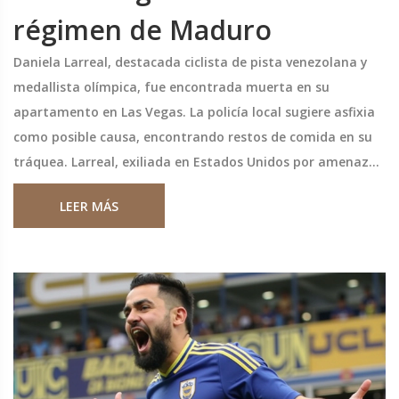
régimen de Maduro
Daniela Larreal, destacada ciclista de pista venezolana y
medallista olímpica, fue encontrada muerta en su
apartamento en Las Vegas. La policía local sugiere asfixia
como posible causa, encontrando restos de comida en su
tráquea. Larreal, exiliada en Estados Unidos por amenazas
de muerte tras criticar al régimen de Maduro, era miembro
LEER MÁS
del movimiento 'Vente Venezuela' y había denunciado
peligros en redes sociales.