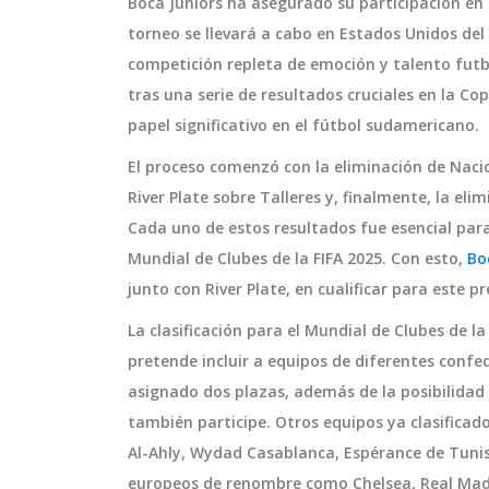
Boca Juniors ha asegurado su participación en e
torneo se llevará a cabo en Estados Unidos del 
competición repleta de emoción y talento futbol
tras una serie de resultados cruciales en la C
papel significativo en el fútbol sudamericano.
El proceso comenzó con la eliminación de Nacio
River Plate sobre Talleres y, finalmente, la el
Cada uno de estos resultados fue esencial para
Mundial de Clubes de la FIFA 2025. Con esto,
Bo
junto con River Plate, en cualificar para este p
La clasificación para el Mundial de Clubes de l
pretende incluir a equipos de diferentes confe
asignado dos plazas, además de la posibilidad
también participe. Otros equipos ya clasificad
Al-Ahly, Wydad Casablanca, Espérance de Tuni
europeos de renombre como Chelsea, Real Madr