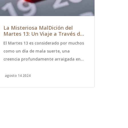
La Misteriosa MalDición del
Kika Silva
Martes 13: Un Viaje a Través del
Versace q
Tiempo y Las Creencias
Búsqueda
El Martes 13 es considerado por muchos
Kika Silva i
Google
como un día de mala suerte, una
Festival de 
creencia profundamente arraigada en
icónico 'ves
numerosas culturas. Este artículo
infame desd
explora los orígenes históricos y
luciera en l
agosto 14 2024
marzo 5 2025
mitológicos de esta superstición, desde
impulsando 
los Caballeros Templarios hasta la
Imágenes. Es
mitología nórdica, y cómo ha perdurado
transparent
a lo largo del tiempo a pesar de la falta
minuciosam
de evidencia concreta.
ajustarse a 
simbolizand