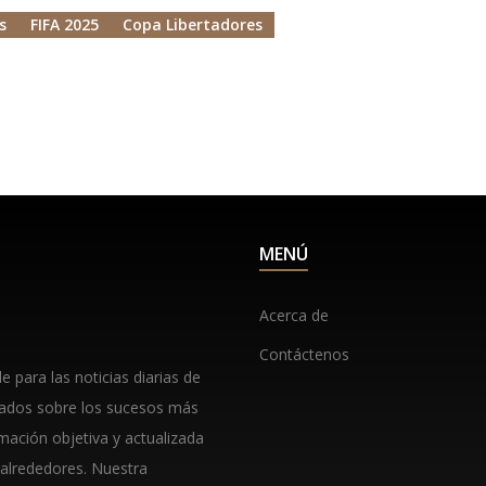
s
FIFA 2025
Copa Libertadores
MENÚ
Acerca de
Contáctenos
 para las noticias diarias de
lados sobre los sucesos más
rmación objetiva y actualizada
 alrededores. Nuestra