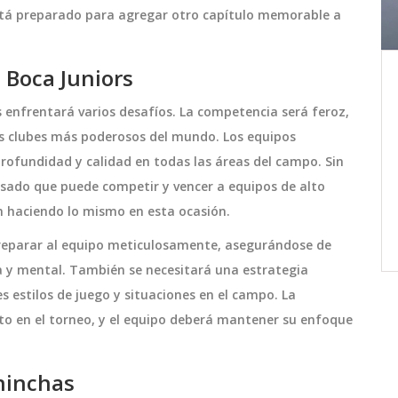
está preparado para agregar otro capítulo memorable a
 Boca Juniors
Palestino vs Cruzeiro: claves,
24:
resultados y transmisiones de la
s enfrentará varios desafíos. La competencia será feroz,
Andy
Copa Sudamericana
ndy
Palestino y Cruzeiro se enfrentaron en
os clubes más poderosos del mundo. Los equipos
ocando
los partidos de ida y vuelta del Grupo E
profundidad y calidad en todas las áreas del campo. Sin
nico.
de la Copa Sudamericana 2025. El club
sado que puede competir y vencer a equipos de alto
des
chileno ganó 2-1 en La Cisterna y el
n haciendo lo mismo en esta ocasión.
brasileño devolvió la victoria 2-1 en Belo
septiembre 23 2025
preparar al equipo meticulosamente, asegurándose de
Horizonte. Ambas jornadas mostraron
a y mental. También se necesitará una estrategia
tas de
la importancia del factor local,
s estilos de juego y situaciones en el campo. La
estadísticas contrastantes y un duelo
xito en el torneo, y el equipo deberá mantener su enfoque
táctico intenso que mantuvo viva la
ilusión en la fase de grupos.
hinchas