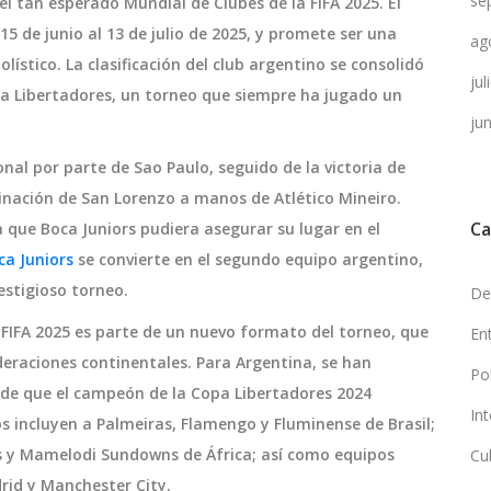
se
l tan esperado Mundial de Clubes de la FIFA 2025. El
15 de junio al 13 de julio de 2025, y promete ser una
ag
ístico. La clasificación del club argentino se consolidó
ju
opa Libertadores, un torneo que siempre ha jugado un
ju
nal por parte de Sao Paulo, seguido de la victoria de
iminación de San Lorenzo a manos de Atlético Mineiro.
Ca
 que Boca Juniors pudiera asegurar su lugar en el
ca Juniors
se convierte en el segundo equipo argentino,
restigioso torneo.
De
a FIFA 2025 es parte de un nuevo formato del torneo, que
En
deraciones continentales. Para Argentina, se han
Po
 de que el campeón de la Copa Libertadores 2024
In
os incluyen a Palmeiras, Flamengo y Fluminense de Brasil;
s y Mamelodi Sundowns de África; así como equipos
Cu
id y Manchester City.