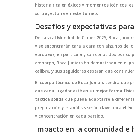
historia rica en éxitos y momentos icónicos, 
su trayectoria en este torneo.
Desafíos y expectativas para
ario Moderno y
Desaparece la Esperanza
ivia Para
Británica en Wimbledon 20
De cara al Mundial de Clubes 2025, Boca Junior
omunidad
Emma Raducanu Cae ante 
construcción de un
Emma Raducanu pierde contra A
y se encontrarán cara a cara con algunos de l
Murray
unitario en el
Murray en Wimbledon 2024, prov
europeos, en particular, son conocidos por su 
r. Este proyecto
otra decepción para el tenis britá
embargo, Boca Juniors ha demostrado en el pa
idad de vida a través
Este resultado refleja las dificulta
calibre, y sus seguidores esperan que continúe
ra deportes, eventos
persistentes para los jugadores
julio 8 2024
El cuerpo técnico de Boca Juniors tendrá que 
s sociales. El
británicos en uno de sus terrenos
que cada jugador esté en su mejor forma físic
or espacios
tradicionales más fuertes: las pis
táctica sólida que pueda adaptarse a diferente
 calidad que
césped.
preparación y el análisis serán clave para el é
ente demanda de
y concentración en cada partido.
omunitarias.
Impacto en la comunidad e 