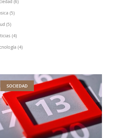
ciedad
(6)
sica
(5)
lud
(5)
ticias
(4)
cnología
(4)
SOCIEDAD
MODA Y ES