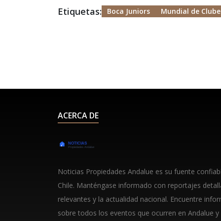
Etiquetas:
Boca Juniors
Mundial de Clube
ACERCA DE
Noticias Propiedades Andalue es su fuente confiable
Chile. Manténgase informado con reportajes detal
relevantes y la actualidad nacional. Encuentre info
sobre todos los eventos que ocurren en Andalue y