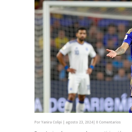
Por
Yanira Colipi
|
agosto 23, 2024
|
0 Comentarios