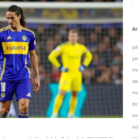
Ar
ju
ju
ma
ab
ma
di
no
oc