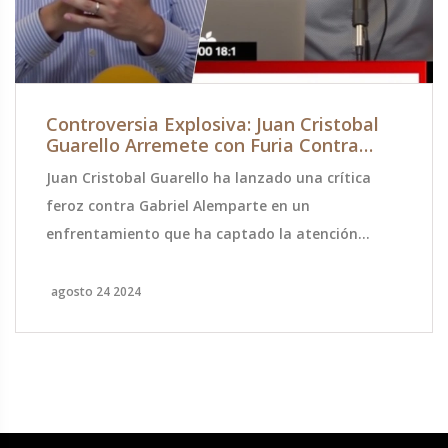
Controversia Explosiva: Juan Cristobal
Guarello Arremete con Furia Contra
Gabriel Alemparte
Juan Cristobal Guarello ha lanzado una crítica
feroz contra Gabriel Alemparte en un
enfrentamiento que ha captado la atención
pública. La disputa, marcada por acusaciones
serias y un tono muy duro, expone profundos
agosto 24 2024
desacuerdos personales y profesionales entre los
dos. La naturaleza pública del conflicto resalta la
severidad de las declaraciones de Guarello.