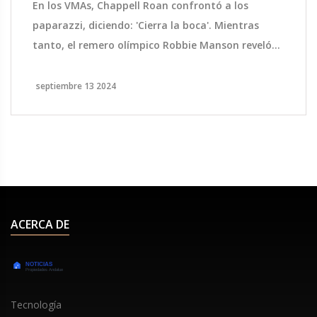
En los VMAs, Chappell Roan confrontó a los
paparazzi, diciendo: 'Cierra la boca'. Mientras
tanto, el remero olímpico Robbie Manson reveló
que gana más dinero en OnlyFans que en su
carrera deportiva, inspirado por Matthew
septiembre 13 2024
Mitcham. La plataforma le permite compartir
desnudos artísticos y actualizaciones, recibiendo
apoyo de sus seguidores y de Rowing New
Zealand.
ACERCA DE
Tecnología