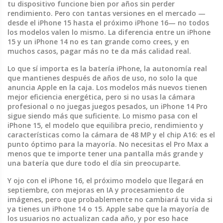
tu dispositivo funcione bien por años sin perder
rendimiento.
Pero con tantas versiones en el mercado —
desde el iPhone 15 hasta el próximo iPhone 16— no todos
los modelos valen lo mismo. La diferencia entre un iPhone
15 y un iPhone 14 no es tan grande como crees, y en
muchos casos, pagar más no te da más calidad real.
Lo que sí importa es la
batería iPhone
,
la autonomía real
que mantienes después de años de uso, no solo la que
anuncia Apple en la caja
. Los modelos más nuevos tienen
mejor eficiencia energética, pero si no usas la cámara
profesional o no juegas juegos pesados, un iPhone 14 Pro
sigue siendo más que suficiente. Lo mismo pasa con el
iPhone 15
,
el modelo que equilibra precio, rendimiento y
características como la cámara de 48 MP y el chip A16
: es el
punto óptimo para la mayoría. No necesitas el Pro Max a
menos que te importe tener una pantalla más grande y
una batería que dure todo el día sin preocuparte.
Y ojo con el
iPhone 16
,
el próximo modelo que llegará en
septiembre, con mejoras en IA y procesamiento de
imágenes, pero que probablemente no cambiará tu vida si
ya tienes un iPhone 14 o 15
. Apple sabe que la mayoría de
los usuarios no actualizan cada año, y por eso hace