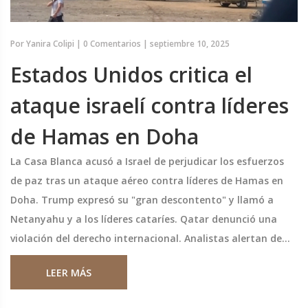
Por
Yanira Colipi
|
0 Comentarios
|
septiembre 10, 2025
Estados Unidos critica el
ataque israelí contra líderes
de Hamas en Doha
La Casa Blanca acusó a Israel de perjudicar los esfuerzos
de paz tras un ataque aéreo contra líderes de Hamas en
Doha. Trump expresó su "gran descontento" y llamó a
Netanyahu y a los líderes cataríes. Qatar denunció una
violación del derecho internacional. Analistas alertan de
daños a la credibilidad de Washington y al rol mediador de
LEER MÁS
Doha en las negociaciones sobre Gaza.