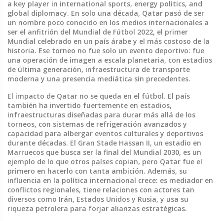
a key player in international sports, energy politics, and
global diplomacy.
En solo una década, Qatar pasó de ser
un nombre poco conocido en los medios internacionales a
ser el anfitrión del
Mundial de Fútbol 2022
,
el primer
Mundial celebrado en un país árabe y el más costoso de la
historia
.
Ese torneo no fue solo un evento deportivo: fue
una operación de imagen a escala planetaria, con estadios
de última generación, infraestructura de transporte
moderna y una presencia mediática sin precedentes.
El impacto de Qatar no se queda en el fútbol. El país
también ha invertido fuertemente en
estadios
,
infraestructuras diseñadas para durar más allá de los
torneos, con sistemas de refrigeración avanzados y
capacidad para albergar eventos culturales y deportivos
durante décadas
.
El
Gran Stade Hassan II
,
un estadio en
Marruecos que busca ser la final del Mundial 2030
, es un
ejemplo de lo que otros países copian, pero Qatar fue el
primero en hacerlo con tanta ambición. Además, su
influencia en la política internacional crece: es mediador en
conflictos regionales, tiene relaciones con actores tan
diversos como Irán, Estados Unidos y Rusia, y usa su
riqueza petrolera para forjar alianzas estratégicas.