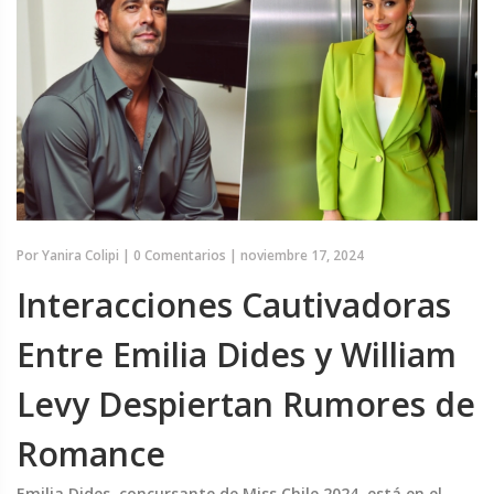
Por
Yanira Colipi
|
0 Comentarios
|
noviembre 17, 2024
Interacciones Cautivadoras
Entre Emilia Dides y William
Levy Despiertan Rumores de
Romance
Emilia Dides, concursante de Miss Chile 2024, está en el