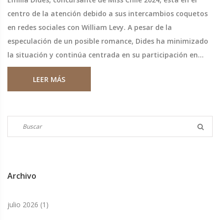
centro de la atención debido a sus intercambios coquetos
en redes sociales con William Levy. A pesar de la
especulación de un posible romance, Dides ha minimizado
la situación y continúa centrada en su participación en
Miss Universo. La interacción ha captado gran atención en
LEER MÁS
redes, generando curiosidad sobre su relación.
Archivo
julio 2026
(1)