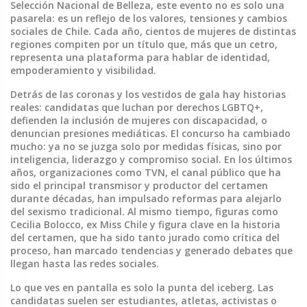
Selección Nacional de Belleza
, este evento no es solo una
pasarela: es un reflejo de los valores, tensiones y cambios
sociales de Chile.
Cada año, cientos de mujeres de distintas
regiones compiten por un título que, más que un cetro,
representa una plataforma para hablar de identidad,
empoderamiento y visibilidad.
Detrás de las coronas y los vestidos de gala hay historias
reales: candidatas que luchan por derechos LGBTQ+,
defienden la inclusión de mujeres con discapacidad, o
denuncian presiones mediáticas. El concurso ha cambiado
mucho: ya no se juzga solo por medidas físicas, sino por
inteligencia, liderazgo y compromiso social. En los últimos
años, organizaciones como
TVN
,
el canal público que ha
sido el principal transmisor y productor del certamen
durante décadas
, han impulsado reformas para alejarlo
del sexismo tradicional. Al mismo tiempo, figuras como
Cecilia Bolocco
,
ex Miss Chile y figura clave en la historia
del certamen, que ha sido tanto jurado como crítica del
proceso
, han marcado tendencias y generado debates que
llegan hasta las redes sociales.
Lo que ves en pantalla es solo la punta del iceberg. Las
candidatas suelen ser estudiantes, atletas, activistas o