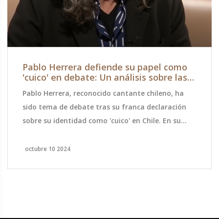
Pablo Herrera defiende su papel como
'cuico' en debate: Un análisis sobre las
diferencias sociales en Chile
Pablo Herrera, reconocido cantante chileno, ha
sido tema de debate tras su franca declaración
sobre su identidad como 'cuico' en Chile. En su
participación en el programa 'Sin Filtros', el
artista abordó temas de diferencias sociales y la
octubre 10 2024
inmigración, defendiendo el progreso del país y su
deseo de protegerlo. A pesar de las críticas de
xenofobia, Herrera recalca su amor por Chile y
menciona sus experiencias con amigos
extranjeros.