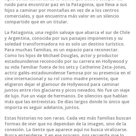
ruido para encontrar paz en la Patagonia, que lleva a sus
hijos a caminar por montañas en vez de a los centros
comerciales, y que encuentra más valor en un silencio
compartido que en un titular.
La
Patagonia
,
una región salvaje que abarca el sur de Chile
y Argentina, conocida por sus paisajes imponentes y su
soledad transformadora
no es solo un destino turístico.
Para muchas familias, es un espacio para reconectar.
Como los hijos de
Michael Douglas
,
actor y productor
estadounidense reconocido por su carrera en Hollywood y
su vida familiar fuera de los sets
y
Catherine Zeta-Jones
,
actriz galés-estadounidense famosa por su presencia en el
cine internacional y su rol como madre presente
, que
eligieron dejar el glamour de Hollywood para caminar
juntos entre ríos glaciares y picos nevados. No fue un viaje
de lujo. Fue un viaje de hermanos. De silencios que hablan
más que las entrevistas. De días largos donde lo único que
importa es seguir adelante, juntos.
Estas historias no son raras. Cada vez más familias buscan
formas de vivir que no dependan de la imagen, sino de la
conexión. La Gente que aparece aquí no busca viralizarse.
Busca entenderse. Y en ese proceso, nos recuerda que lo