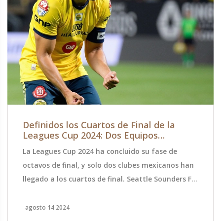
Definidos los Cuartos de Final de la
Leagues Cup 2024: Dos Equipos
Mexicanos Siguen en Pie
La Leagues Cup 2024 ha concluido su fase de
octavos de final, y solo dos clubes mexicanos han
llegado a los cuartos de final. Seattle Sounders FC,
Inter Miami CF, FC Cincinnati, y Tigres son algunos
de los conjuntos que avanzaron. Los partidos de
agosto 14 2024
cuartos de final y semifinales se jugarán en