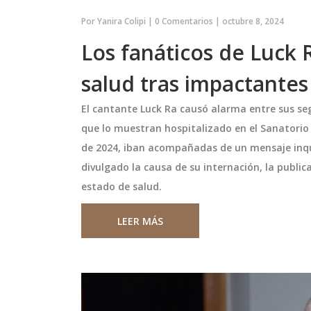
Por
Yanira Colipi
|
0 Comentarios
|
octubre 8, 2024
Los fanáticos de Luck
salud tras impactantes
El cantante Luck Ra causó alarma entre sus se
que lo muestran hospitalizado en el Sanatorio
de 2024, iban acompañadas de un mensaje inqui
divulgado la causa de su internación, la publi
o no logra vencer
María Pombo: Influencers y
estado de salud.
stados Unidos
Responsabilidad de la
en la fase de
Información en Crisis
 de la Copa Davis,
María Pombo, una de las influenc
LEER MÁS
pa Davis
era derrota ante
seguidas de España, fue acusada 
artido decisivo
difundir rumores falsos sobre el 
o Tabilo contra
la DANA en Valencia. Tras publica
, quien mostró una
40 personas murieron en un túnel
noviembre 9 2024