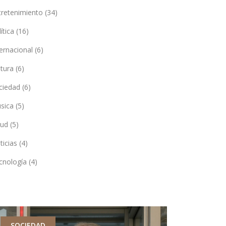
tretenimiento
(34)
lítica
(16)
ternacional
(6)
ltura
(6)
ciedad
(6)
sica
(5)
lud
(5)
ticias
(4)
cnología
(4)
SOCIEDAD
SALUD