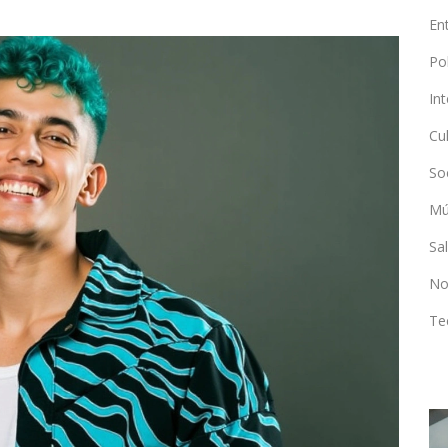
En
Po
In
Cu
So
Mú
Sa
No
Te
ENTRETENIMIENTO