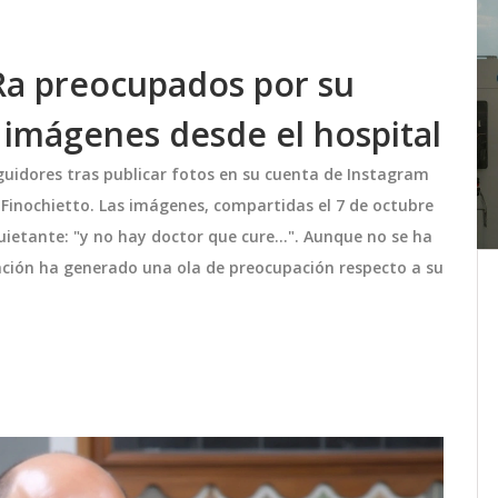
 Ra preocupados por su
 imágenes desde el hospital
guidores tras publicar fotos en su cuenta de Instagram
 Finochietto. Las imágenes, compartidas el 7 de octubre
etante: "y no hay doctor que cure...". Aunque no se ha
cación ha generado una ola de preocupación respecto a su
 la
Quevedo Regresa a los
Escenarios con una
Transformación Física Viral e
ers más
El rapero español Quevedo vuelve a los
Impactante
de
escenarios después de una breve
paso de
ausencia, sorprendiendo a todos con
r que
una impresionante transformación
,
física. A sus 22 años, Pedro Luis
junio 30 2024