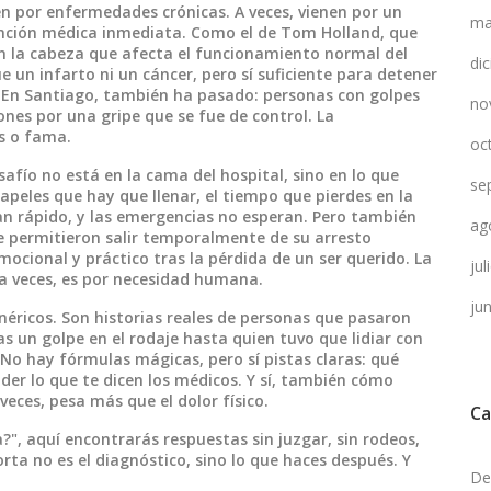
nen por enfermedades crónicas. A veces, vienen por un
ma
ención médica inmediata
. Como el de Tom Holland, que
en la cabeza que afecta el funcionamiento normal del
di
 un infarto ni un cáncer, pero sí suficiente para detener
. En Santiago, también ha pasado: personas con golpes
no
iones por una gripe que se fue de control. La
us o fama.
oc
afío no está en la cama del hospital, sino en lo que
se
papeles que hay que llenar, el tiempo que pierdes en la
enan rápido, y las emergencias no esperan. Pero también
ag
le permitieron salir temporalmente de su arresto
mocional y práctico tras la pérdida de un ser querido
. La
ju
: a veces, es por necesidad humana.
ju
enéricos. Son historias reales de personas que pasaron
as un golpe en el rodaje hasta quien tuvo que lidiar con
No hay fórmulas mágicas, pero sí pistas claras: qué
er lo que te dicen los médicos. Y sí, también cómo
ces, pesa más que el dolor físico.
Ca
?", aquí encontrarás respuestas sin juzgar, sin rodeos,
ta no es el diagnóstico, sino lo que haces después. Y
De