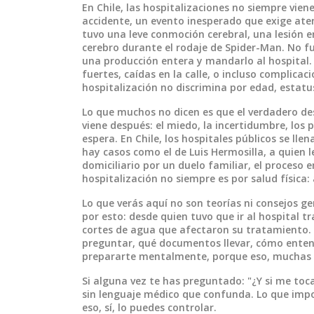
En Chile, las hospitalizaciones no siempre vie
accidente
,
un evento inesperado que exige at
tuvo una leve
conmoción cerebral
,
una lesión 
cerebro
durante el rodaje de Spider-Man. No fue
una producción entera y mandarlo al hospital
fuertes, caídas en la calle, o incluso complicac
hospitalización no discrimina por edad, estat
Lo que muchos no dicen es que el verdadero des
viene después: el miedo, la incertidumbre, los 
espera. En Chile, los hospitales públicos se ll
hay casos como el de Luis Hermosilla, a quien 
domiciliario por un
duelo familiar
,
el proceso e
hospitalización no siempre es por salud física
Lo que verás aquí no son teorías ni consejos g
por esto: desde quien tuvo que ir al hospital tr
cortes de agua que afectaron su tratamiento. 
preguntar, qué documentos llevar, cómo entend
prepararte mentalmente, porque eso, muchas ve
Si alguna vez te has preguntado: "¿Y si me toca
sin lenguaje médico que confunda. Lo que impor
eso, sí, lo puedes controlar.