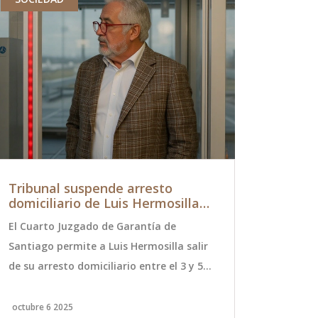
Tribunal suspende arresto
Roberto N
domiciliario de Luis Hermosilla
Tras Sufr
por duelo familiar (3‑5 oct)
Últimas N
El Cuarto Juzgado de Garantía de
Roberto Nico
Salud
Santiago permite a Luis Hermosilla salir
sufrir un in
de su arresto domiciliario entre el 3 y 5
la mañana. 
de octubre de 2025 para acompañar a su
está en muc
familia tras el fallecimiento de su padre.
tratamiento
octubre 6 2025
septiembre 2