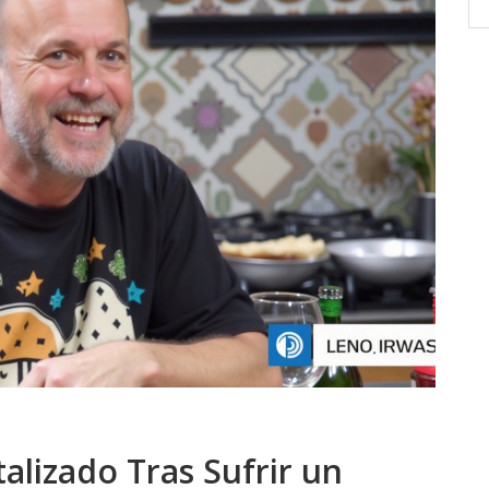
a
Domínguez Quevedo ha perdido una
cantidad significativa de peso y luce un
n
nuevo peinado, generando admiración y
ad de
sorpresa en las redes sociales. Su
notable cambio es fruto de una estricta
dieta y régimen de ejercicios que ha
seguido durante varios meses.
alizado Tras Sufrir un