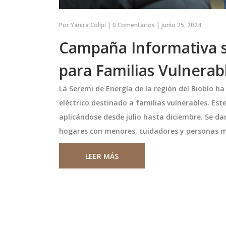
Por
Yanira Colipi
|
0 Comentarios
|
junio 25, 2024
Campaña Informativa s
para Familias Vulnerab
La Seremi de Energía de la región del Biobío 
eléctrico destinado a familias vulnerables. Este
aplicándose desde julio hasta diciembre. Se da
hogares con menores, cuidadores y personas 
 2025: cómo ver
Wilma González revela deta
 en directo
inéditos de su vida en la
ergara
Mansión Playboy y los fam
LEER MÁS
 Festival de Viña del
En una reciente entrevista, la ex
con los que compartió
e en vivo a las 21:20
Wilma González compartió sus
 es el canal oficial,
experiencias y recuerdos de su ti
ga a plataformas
en la Mansión Playboy. González,
cias internacionales.
apareció en la revista a principios
agosto 25 2024