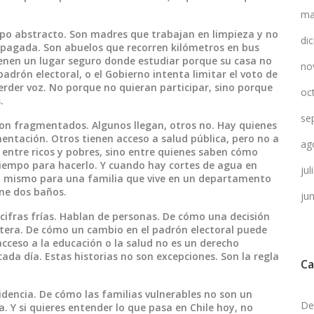
ma
po abstracto. Son madres que trabajan en limpieza y no
di
a pagada. Son abuelos que recorren kilómetros en bus
ienen un lugar seguro donde estudiar porque su casa no
no
 padrón electoral, o el Gobierno intenta limitar el voto de
erder voz. No porque no quieran participar, sino porque
oc
.
se
on fragmentados. Algunos llegan, otros no. Hay quienes
mentación. Otros tienen acceso a salud pública, pero no a
ag
 entre ricos y pobres, sino entre quienes saben cómo
 tiempo para hacerlo. Y cuando hay cortes de agua en
ju
o mismo para una familia que vive en un departamento
ne dos baños.
ju
cifras frías. Hablan de personas. De cómo una decisión
ltera. De cómo un cambio en el padrón electoral puede
cceso a la educación o la salud no es un derecho
cada día. Estas historias no son excepciones. Son la regla
Ca
videncia. De cómo las familias vulnerables no son un
De
a. Y si quieres entender lo que pasa en Chile hoy, no