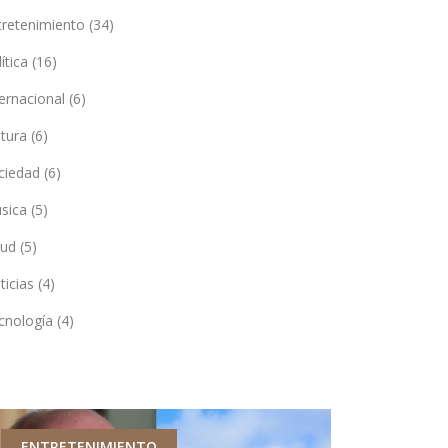
tretenimiento
(34)
lítica
(16)
ternacional
(6)
ltura
(6)
ciedad
(6)
sica
(5)
lud
(5)
ticias
(4)
cnología
(4)
ENTRETENIMIENTO
ENTRETEN