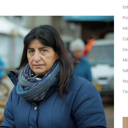
En
Po
In
Cu
So
Mú
Sa
No
Te
DEPORTES