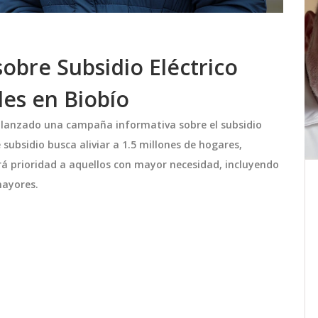
obre Subsidio Eléctrico
les en Biobío
ha lanzado una campaña informativa sobre el subsidio
 subsidio busca aliviar a 1.5 millones de hogares,
rá prioridad a aquellos con mayor necesidad, incluyendo
mayores.
lles
Copa América 2024: Yeferson
Soteldo Casi Marca un Gol
osos
Espectacular Contra México
modelo
En un momento crucial del partido de la
Copa América 2024, el jugador
empo
venezolano Yeferson Soteldo estuvo a
 quien
punto de marcar contra México. Con
 de la
una jugada por la banda izquierda,
junio 27 2024