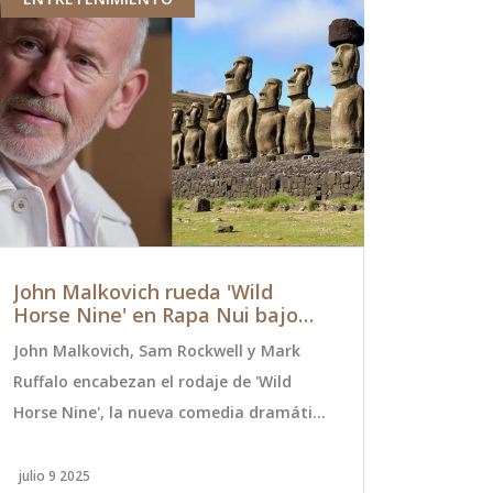
John Malkovich rueda 'Wild
Fallece S
Horse Nine' en Rapa Nui bajo
estrella d
estrictas medidas para proteger
Charmed, 
John Malkovich, Sam Rockwell y Mark
La actriz e
el patrimonio
Ruffalo encabezan el rodaje de 'Wild
Doherty, con
Horse Nine', la nueva comedia dramática
populares se
dirigida por Martin McDonagh en la
Hills, 90210
remota Isla de Pascua. El proyecto toma
julio de 202
julio 9 2025
julio 14 2024