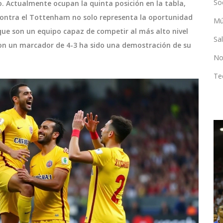
So
o. Actualmente ocupan la quinta posición en la tabla,
o contra el Tottenham no solo representa la oportunidad
Mú
ue son un equipo capaz de competir al más alto nivel
Sa
 con un marcador de 4-3 ha sido una demostración de su
No
Te
DEPORTES