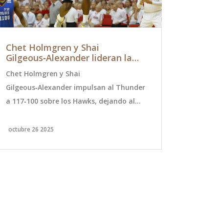
Chet Holmgren y Shai
Francisco
Gilgeous‑Alexander lideran la
tercera r
victoria del Thunder sobre los
sorprende
Chet Holmgren y Shai
Francisco C
Hawks (31‑30)
Gilgeous‑Alexander impulsan al Thunder
oriundo de 
a 117‑100 sobre los Hawks, dejando al
avanzar a l
equipo de OKC invicto (3‑0) y a Atlanta
Wimbledon e
con 1‑2.
tenista arg
octubre 26 2025
julio 5 2024
potencial e
prestigiosos
destaca su 
competición