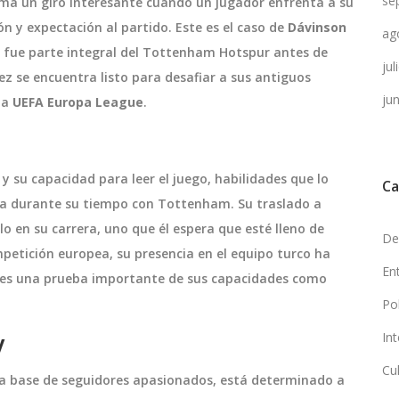
se
oma un giro interesante cuando un jugador enfrenta a su
 y expectación al partido. Este es el caso de
Dávinson
ag
e fue parte integral del Tottenham Hotspur antes de
ju
hez se encuentra listo para desafiar a sus antiguos
ju
la
UEFA Europa League
.
y su capacidad para leer el juego, habilidades que lo
Ca
esa durante su tiempo con Tottenham. Su traslado a
o en su carrera, uno que él espera que esté lleno de
De
mpetición europea, su presencia en el equipo turco ha
En
po es una prueba importante de sus capacidades como
Po
y
In
Cu
una base de seguidores apasionados, está determinado a