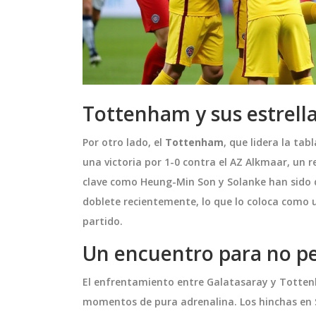
o no logra vencer
Omar Fernández renueva c
stados Unidos
Santa Fe hasta 2027: golpe
en la fase de
mercado a costo cero
 de la Copa Davis,
Independiente Santa Fe aseguró 
Tottenham y sus estrell
pa Davis
era derrota ante
Fernández hasta 2027. El extremo
Por otro lado, el
Tottenham
, que lidera la tab
artido decisivo
años, clave en el título del primer
una victoria por 1-0 contra el AZ Alkmaar, un 
o Tabilo contra
semestre de 2025, llegará como a
clave como Heung-Min Son y Solanke han sido 
, quien mostró una
libre tras vencer su vínculo con Le
septiembre 3 2025
doblete recientemente, lo que lo coloca como u
e y aseguró la
diciembre. Suma 37 partidos, 3 gol
partido.
uipo estadounidense.
asistencias. El club blindó una pie
acta
versátil sin pagar traspaso y refu
Un encuentro para no p
as posibilidades de
proyecto para competir en torne
El enfrentamiento entre Galatasaray y Totte
 torneo.
locales e internacionales.
momentos de pura adrenalina. Los hinchas en 