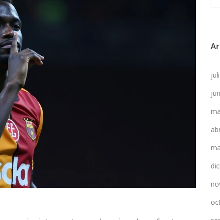
Ar
ju
ju
ma
ab
ma
di
no
oc