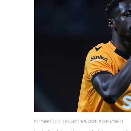
Por
Yanira Colipi
|
noviembre 8, 2024
|
0 Comentarios