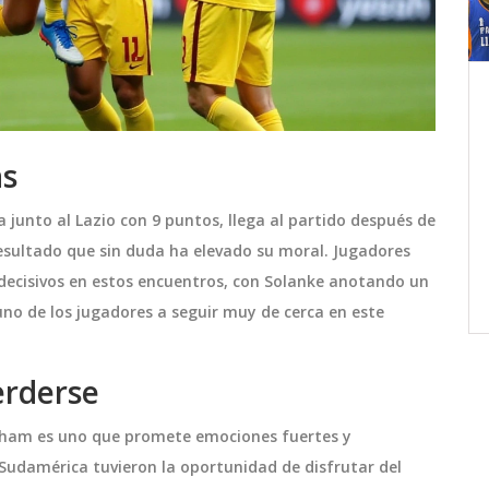
on
Atlético de Madrid accede al
 de
Mundial de Clubes 2025 y
Barcelona queda fuera
a Omar
El Atlético de Madrid llega al Mundial de
as
 de 32
Clubes 2025 vía ranking UEFA, mientras
la junto al Lazio con 9 puntos, llega al partido después de
que el Barcelona queda excluido por la
resultado que sin duda ha elevado su moral. Jugadores
gente
norma de dos equipos por país.
decisivos en estos encuentros, con Solanke anotando un
ón en
Impactos y opiniones expertas.
octubre 12 2025
no de los jugadores a seguir muy de cerca en este
es y 7
za
erza su
erderse
os
nham es uno que promete emociones fuertes y
Sudamérica tuvieron la oportunidad de disfrutar del