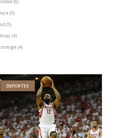
ciedad
(6)
sica
(5)
lud
(5)
ticias
(4)
cnología
(4)
DEPORTES
DEPORTES