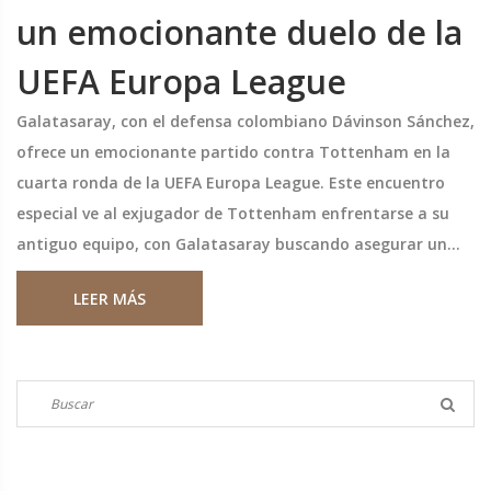
un emocionante duelo de la
UEFA Europa League
Galatasaray, con el defensa colombiano Dávinson Sánchez,
ofrece un emocionante partido contra Tottenham en la
cuarta ronda de la UEFA Europa League. Este encuentro
especial ve al exjugador de Tottenham enfrentarse a su
antiguo equipo, con Galatasaray buscando asegurar un
lugar en los octavos de final. Los espectadores de América
LEER MÁS
del Sur pudieron disfrutar del partido en Disney+. Los
resultados recientes muestran lo prometedor que será
este choque.