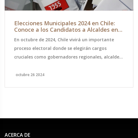
Elecciones Municipales 2024 en Chile:
Conoce a los Candidatos a Alcaldes en
Cada Comuna
En octubre de 2024, Chile vivirá un importante
proceso electoral donde se elegirán cargos
cruciales como gobernadores regionales, alcaldes
y concejales. Estas elecciones, que contarán con la
participación obligatoria de más de 15 millones de
octubre 26 2024
votantes, se celebrarán durante dos días debido a
la complejidad de las papeletas. Descubre cómo
conocer a los candidatos para cada comuna y la
relevancia de participar en este proceso
democrático.
ACERCA DE