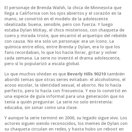
El personaje de
Brenda Walsh
,
la chica de Minnesota que
llega a California con los ojos abiertos y el corazón en la
mano
, se convirtió en el modelo de la adolescente
idealizada: buena, sensible, pero con fuerza. Y luego
estaba
Dylan McKay
,
el chico misterioso, con chaqueta de
cuero y mirada triste, que encarnó el arquetipo del rebelde
con causa
. No era solo un personaje: era un ícono. La
química entre ellos, entre Brenda y Dylan, era lo que los
fans recordaban, lo que los hacía llorar, gritar y volver
cada semana. La serie no inventó el drama adolescente,
pero sí lo popularizó a escala global.
Lo que muchos olvidan es que
Beverly Hills 90210
también
abordó temas que otras series evitaban: el alcoholismo, el
acoso escolar, la identidad sexual, el aborto. No lo hacía
perfecto, pero lo hacía con frecuencia. Y eso lo convirtió en
una especie de guía informal para una generación que no
tenía a quién preguntar. La serie no solo entretenía:
educaba, sin sonar como una clase.
Y aunque la serie terminó en 2000, su legado sigue vivo. Los
actores siguen siendo reconocidos, los memes de Dylan con
su chaqueta circulan en redes, y hasta hubo un reboot en