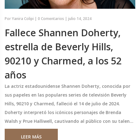
Por
Yanira Colipi
|
0 Comentarios
|
julio 14, 2024
Fallece Shannen Doherty,
estrella de Beverly Hills,
90210 y Charmed, a los 52
años
La actriz estadounidense Shannen Doherty, conocida por
sus papeles en las populares series de televisión Beverly
Hills, 90210 y Charmed, falleció el 14 de julio de 2024.
Doherty interpretó los icónicos personajes de Brenda
Walsh y Prue Halliwell, cautivando al público con su talento
y carisma. Su muerte ha conmocionado a la industria del
LEER MÁS
entretenimiento y es lamentada por fanáticos de todo el