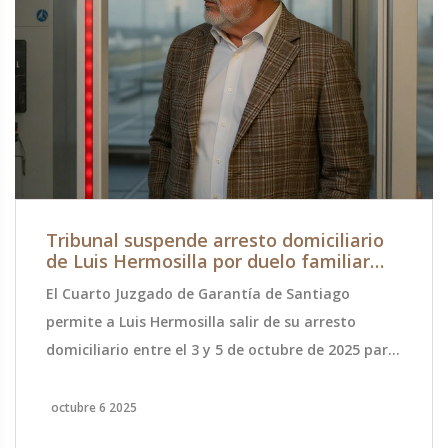
Tribunal suspende arresto domiciliario
de Luis Hermosilla por duelo familiar
(3‑5 oct)
El Cuarto Juzgado de Garantía de Santiago
permite a Luis Hermosilla salir de su arresto
domiciliario entre el 3 y 5 de octubre de 2025 para
acompañar a su familia tras el fallecimiento de
su padre.
octubre 6 2025