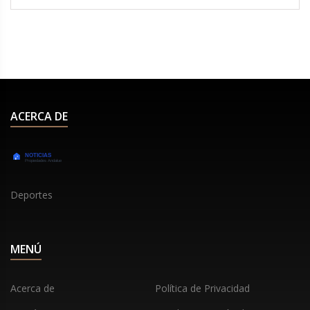
mayor necesidad, incluyendo hogares con
menores, cuidadores y personas mayores.
ACERCA DE
Deportes
MENÚ
Acerca de
Política de Privacidad