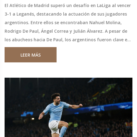
El Atlético de Madrid superó un desafío en LaLiga al vencer
3-1 a Leganés, destacando la actuación de sus jugadores
argentinos. Entre ellos se encontraban Nahuel Molina,
Rodrigo De Paul, Ángel Correa y Julián Álvarez. A pesar de
los abucheos hacia De Paul, los argentinos fueron clave en
la remontada. Esta victoria subraya la importancia y la
LEER MÁS
resiliencia del equipo, impulsado por el talento argentino.