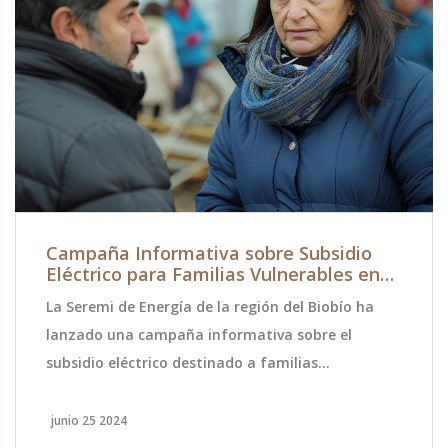
Campaña Informativa sobre Subsidio
Eléctrico para Familias Vulnerables en
Biobío
La Seremi de Energía de la región del Biobío ha
lanzado una campaña informativa sobre el
subsidio eléctrico destinado a familias
vulnerables. Este subsidio busca aliviar a 1.5
millones de hogares, aplicándose desde julio
junio 25 2024
hasta diciembre. Se dará prioridad a aquellos con