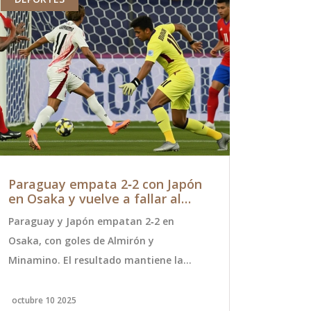
Paraguay empata 2‑2 con Japón
Berrettin
en Osaka y vuelve a fallar al
pasión y c
frente
Paraguay y Japón empatan 2‑2 en
Matteo Berre
Osaka, con goles de Almirón y
cuartos de f
Minamino. El resultado mantiene la
reafirmando 
racha sin victorias paraguayas en
Analizamos s
territorio japonés.
futuro en el
octubre 10 2025
junio 6 2026