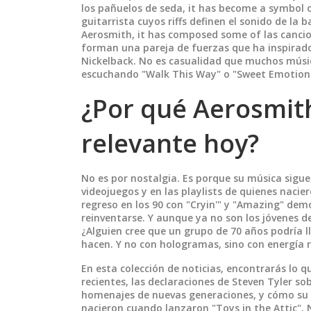
los pañuelos de seda
, it has become a symbol o
guitarrista cuyos riffs definen el sonido de la 
Aerosmith
, it has composed some of las cancio
forman una pareja de fuerzas que ha inspirad
Nickelback. No es casualidad que muchos músic
escuchando "Walk This Way" o "Sweet Emotion
¿Por qué Aerosmit
relevante hoy?
No es por nostalgia. Es porque su música sigue 
videojuegos y en las playlists de quienes nacie
regreso en los 90 con "Cryin'" y "Amazing" dem
reinventarse. Y aunque ya no son los jóvenes d
¿Alguien cree que un grupo de 70 años podría l
hacen. Y no con hologramas, sino con energía r
En esta colección de noticias, encontrarás lo 
recientes, las declaraciones de Steven Tyler so
homenajes de nuevas generaciones, y cómo su l
nacieron cuando lanzaron "Toys in the Attic". N