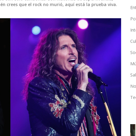
én crees que el rock no murió, aquí está la prueba viva.
En
Po
In
Cu
So
Mú
Sa
No
Te
MÚSICA Y ESPECTÁCULOS