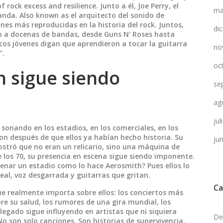
f rock excess and resilience.
Junto a él,
Joe Perry
,
el
ma
banda
. Also known as
el arquitecto del sonido de
nes más reproducidas en la historia del rock.
Juntos,
di
o a docenas de bandas, desde Guns N' Roses hasta
os jóvenes digan que aprendieron a tocar la guitarra
no
".
oc
h sigue siendo
se
ag
ju
sonando en los estadios, en los comerciales, en los
ron después de que ellos ya habían hecho historia. Su
ju
ostró que no eran un relicario, sino una máquina de
e los 70, su presencia en escena sigue siendo imponente.
lenar un estadio como lo hace Aerosmith? Pues ellos lo
eal, voz desgarrada y guitarras que gritan.
Ca
que realmente importa sobre ellos: los conciertos más
bre su salud, los rumores de una gira mundial, los
egado sigue influyendo en artistas que ni siquiera
De
o son solo canciones. Son historias de supervivencia,