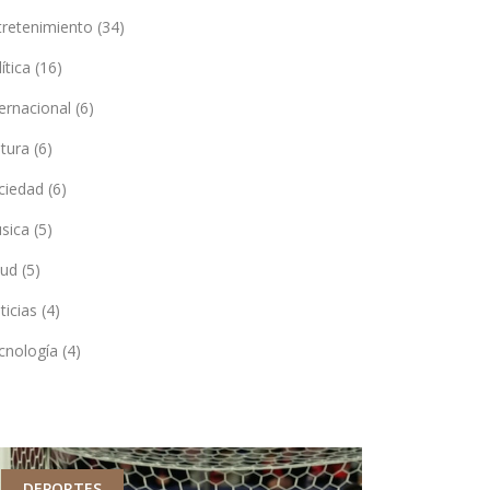
tretenimiento
(34)
lítica
(16)
ternacional
(6)
ltura
(6)
ciedad
(6)
sica
(5)
lud
(5)
ticias
(4)
cnología
(4)
DEPORTES
DEPORTES