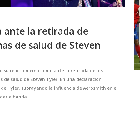
ante la retirada de
as de salud de Steven
 su reacción emocional ante la retirada de los
s de salud de Steven Tyler. En una declaración
laves
Polo & Pan llega a Santiago el 5
de Tyler, subrayando la influencia de Aerosmith en el
as
de noviembre de 2025 con su
2025
gira Americas Tour 2025
ndaria banda.
 buena
Polo & Pan regresa a Latinoamérica con
con
su gira Americas Tour 2025,
 y una
presentándose en Santiago el 5 de
Estos
noviembre. Con su álbum '22:22' como
rumbo a
eje, el dúo francés ofrecerá una noche
noviembre 23 2025