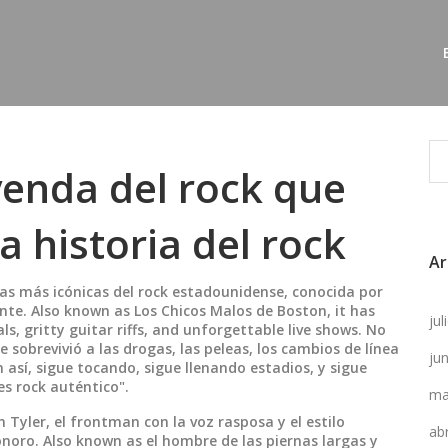
yenda del rock que
 historia del rock
Ar
as más icónicas del rock estadounidense, conocida por
ante
. Also known as
Los Chicos Malos de Boston
, it has
ju
, gritty guitar riffs, and unforgettable live shows.
No
sobrevivió a las drogas, las peleas, los cambios de línea
ju
 así, sigue tocando, sigue llenando estadios, y sigue
es rock auténtico".
ma
n Tyler
,
el frontman con la voz rasposa y el estilo
ab
sonoro
. Also known as
el hombre de las piernas largas y