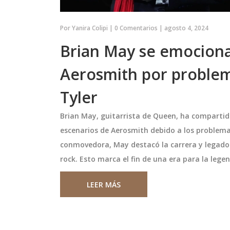
Por
Yanira Colipi
|
0 Comentarios
|
agosto 4, 2024
Brian May se emociona 
Aerosmith por problem
Tyler
Brian May, guitarrista de Queen, ha compartido
escenarios de Aerosmith debido a los problema
Ladrones del
Colombia afronta duelos c
conmovedora, May destacó la carrera y legado 
ico Sánchez en
ante Perú y Argentina en l
 Lección de
Eliminatorias CONMEBOL 
rock. Esto marca el fin de una era para la lege
tador de televisión,
La selección colombiana se juega
spuesta Rápida
ue víctima de un robo
parte de sus opciones al Mundial 
LEER MÁS
 en un restaurante
dos partidos exigentes: ante Perú
ias a la rápida
visita decisiva contra Argentina. 
dades, los
encuentros definirán su camino 
junio 4 2025